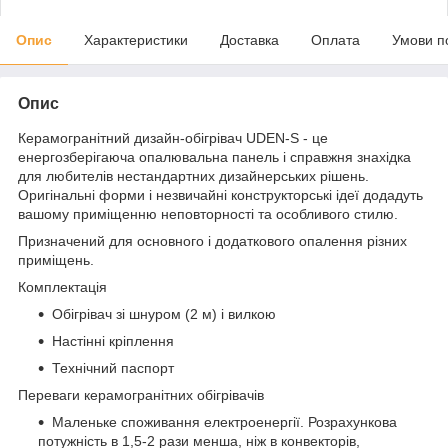
Опис
Характеристики
Доставка
Оплата
Умови п
Опис
Керамогранітний дизайн-обігрівач UDEN-S - це
енергозберігаюча опалювальна панель і справжня знахідка
для любителів нестандартних дизайнерських рішень.
Оригінальні форми і незвичайні конструкторські ідеї додадуть
вашому приміщенню неповторності та особливого стилю.
Призначений для основного і додаткового опалення різних
приміщень.
Комплектація
Обігрівач зі шнуром (2 м) і вилкою
Настінні кріплення
Технічний паспорт
Переваги керамогранітних обігрівачів
Маленьке споживання електроенергії. Розрахункова
потужність в 1,5-2 рази менша, ніж в конвекторів,