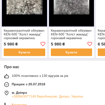
Керамогранітний обігрівач
Керамогранітний обігрівач
Кера
KEN-500 "Холст жакард"
KEN-500 "Холст жакард"
KEN-
горіховий керамічна
горіховий керамічна
горі
панель
панель
пан
5 980
5 980
6 5
₴
₴
Купити
Купити
Про нас
100% позитивних з 130 відгуків за рік
Працює з 20.07.2018
м. Дніпро
+380663977148 Виробництво, Дніпро, Україна
Контакти