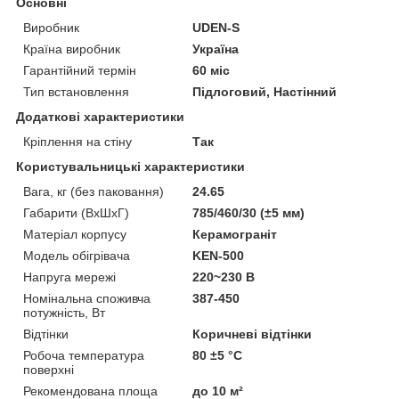
Основні
Виробник
UDEN-S
Країна виробник
Україна
Гарантійний термін
60 міс
Тип встановлення
Підлоговий, Настінний
Додаткові характеристики
Кріплення на стіну
Так
Користувальницькі характеристики
Вага, кг (без паковання)
24.65
Габарити (ВхШхГ)
785/460/30 (±5 мм)
Матеріал корпусу
Керамограніт
Модель обігрівача
KEN-500
Напруга мережі
220~230 В
Номінальна споживча
387-450
потужність, Вт
Відтінки
Коричневі відтінки
Робоча температура
80 ±5 °С
поверхні
Рекомендована площа
до 10 м²