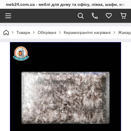
meb24.com.ua - меблі для дому та офісу, ліжка, шафи, комо
Товари
Обігрівачі
Керамогранітні нагрівачі
Жакар