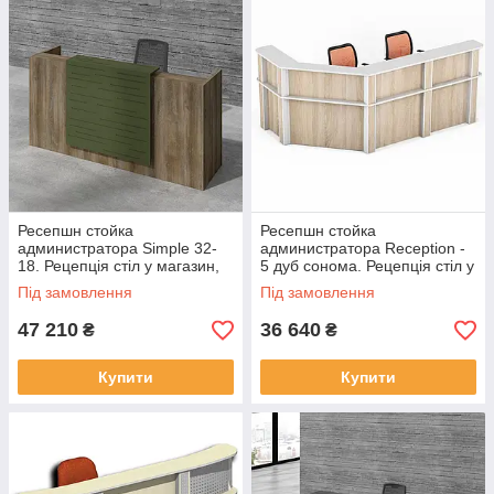
Ресепшн стойка
Ресепшн стойка
администратора Simple 32-
администратора Reception -
18. Рецепція стіл у магазин,
5 дуб сонома. Рецепція стіл у
офіс, салон
магазин, офіс, салон
Під замовлення
Під замовлення
47 210
36 640
₴
₴
Купити
Купити