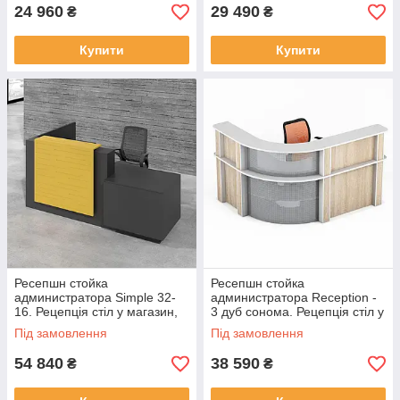
24 960
29 490
₴
₴
Купити
Купити
Ресепшн стойка
Ресепшн стойка
администратора Simple 32-
администратора Reception -
16. Рецепція стіл у магазин,
3 дуб сонома. Рецепція стіл у
офіс, салон
магазин, офіс, салон
Під замовлення
Під замовлення
54 840
38 590
₴
₴