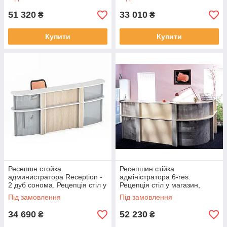
51 320
33 010
₴
₴
Купити
Купити
Ресепшн стойка
Ресепшин стійка
администратора Reception -
адміністратора 6-res.
2 дуб сонома. Рецепція стіл у
Рецепція стіл у магазин,
магазин, офіс, салон
офіс, салон
Під замовлення
Під замовлення
34 690
52 230
₴
₴