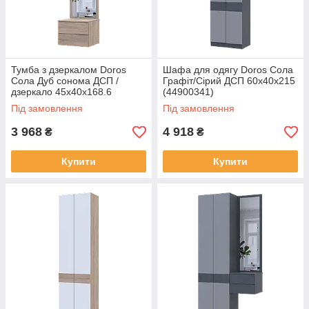
Тумба з дзеркалом Doros
Шафа для одягу Doros Сола
Сола Дуб сонома ДСП /
Графіт/Сірий ДСП 60х40х215
дзеркало 45х40х168.6
(44900341)
(44900345)
Під замовлення
Під замовлення
3 968
4 918
₴
₴
Купити
Купити