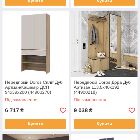
Купити
Купити
Передпокій Doros Спліт Дуб
Передпокій Doros Дора Дуб
Артізан/Кашемір ДСП
Артизан 113,5х40х192
94х39х200 (44900270)
(44900218)
Під замовлення
Під замовлення
6 717
9 038
₴
₴
Купити
Купити