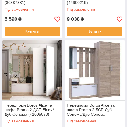
(80387331)
(44900219)
Під замовлення
Під замовлення
5 590
9 038
₴
₴
Купити
Купити
Передпокій Doros Alice та
Передпокій Doros Alice та
шафа Promo 2 ДСП Білий/
шафа Promo 2 ДСП Дуб
Дуб Сонома (42005078)
Сонома/Дуб Сонома
(42005079)
Під замовлення
Під замовлення