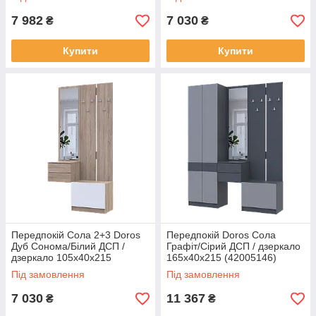
7 982
7 030
₴
₴
Купити
Купити
Передпокій Сола 2+3 Doros
Передпокій Doros Сола
Дуб Сонома/Білий ДСП /
Графіт/Сірий ДСП / дзеркало
дзеркало 105х40х215
165х40х215 (42005146)
(42005148)
Під замовлення
Під замовлення
7 030
11 367
₴
₴