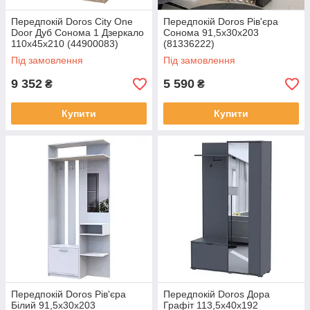
Передпокій Doros City One
Передпокій Doros Рів'єра
Door Дуб Cонома 1 Дзеркало
Cонома 91,5х30х203
110х45х210 (44900083)
(81336222)
Під замовлення
Під замовлення
9 352
5 590
₴
₴
Купити
Купити
Передпокій Doros Рів'єра
Передпокій Doros Дора
Білий 91,5х30х203
Графіт 113,5х40х192