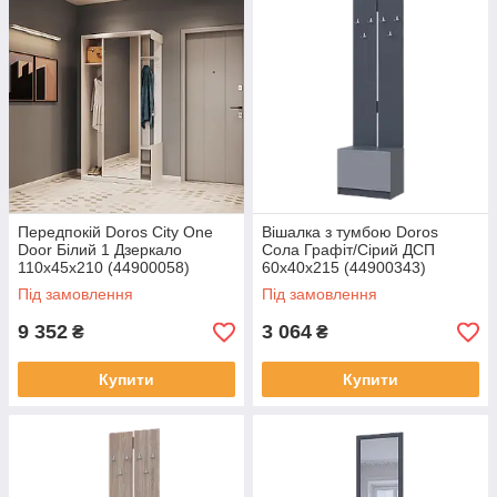
Передпокій Doros City One
Вішалка з тумбою Doros
Door Білий 1 Дзеркало
Сола Графіт/Сірий ДСП
110х45х210 (44900058)
60х40х215 (44900343)
Під замовлення
Під замовлення
9 352
3 064
₴
₴
Купити
Купити