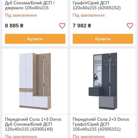
Дуб Сонома/Білий ДСП /
Графіт/Сірий ДСП
дзеркало 105х40х215
120х40х215 (42005152)
(42005150)
Під замовлення
Під замовлення
8 885
7 982
₴
₴
Купити
Купити
Передпокій Сола 1+3 Doros
Передпокій Сола 2+3 Doros
Дуб Сонома/Білий ДСП
Графіт/Сірий ДСП
120х40х215 (42005149)
105х40х215 (42005151)
Під замовлення
Під замовлення