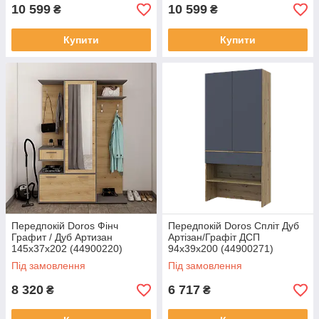
10 599
10 599
₴
₴
Купити
Купити
Передпокій Doros Фінч
Передпокій Doros Спліт Дуб
Графит / Дуб Артизан
Артізан/Графіт ДСП
145х37х202 (44900220)
94х39х200 (44900271)
Під замовлення
Під замовлення
8 320
6 717
₴
₴