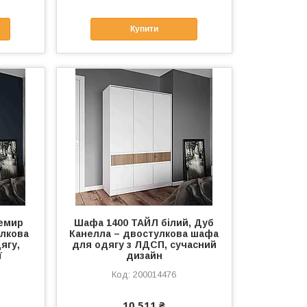
Купити
емир
Шафа 1400 ТАЙЛ білий, Дуб
улкова
Канелла – двостулкова шафа
ягу,
для одягу з ЛДСП, сучасний
ї
дизайн
200014476
10 511 ₴