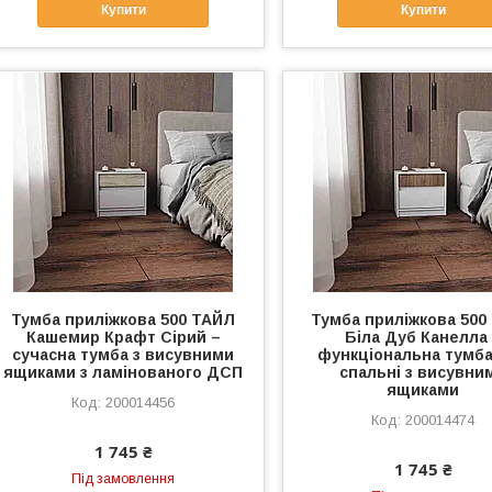
Купити
Купити
Тумба приліжкова 500 ТАЙЛ
Тумба приліжкова 500
Кашемир Крафт Сірий –
Біла Дуб Канелла
сучасна тумба з висувними
функціональна тумб
ящиками з ламінованого ДСП
спальні з висувни
ящиками
200014456
200014474
1 745 ₴
1 745 ₴
Під замовлення