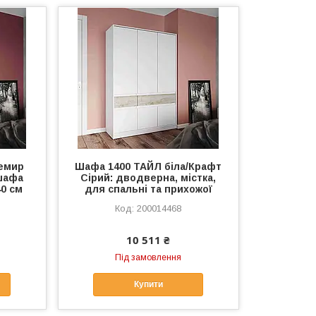
емир
Шафа 1400 ТАЙЛ біла/Крафт
шафа
Сірий: дводверна, містка,
40 см
для спальні та прихожої
200014468
10 511 ₴
Під замовлення
Купити