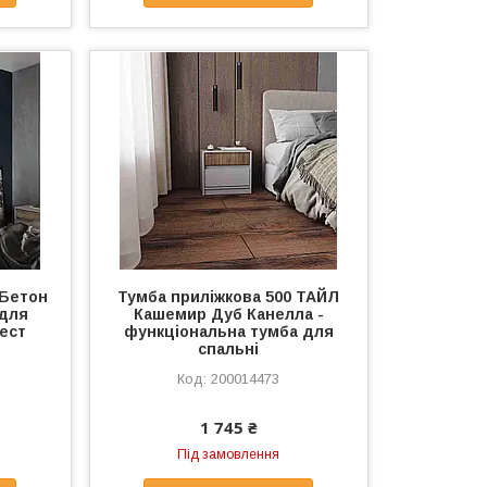
 Бетон
Тумба приліжкова 500 ТАЙЛ
 для
Кашемир Дуб Канелла -
рест
функціональна тумба для
спальні
200014473
1 745 ₴
Під замовлення