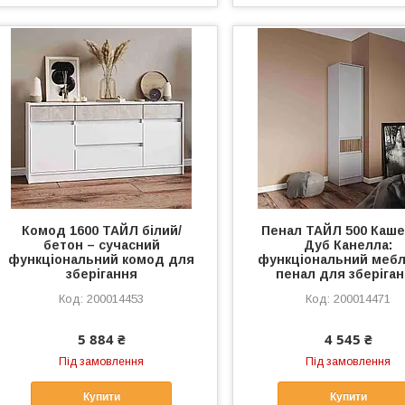
Комод 1600 ТАЙЛ білий/
Пенал ТАЙЛ 500 Каше
бетон – сучасний
Дуб Канелла:
функціональний комод для
функціональний меб
зберігання
пенал для зберіга
200014453
200014471
5 884 ₴
4 545 ₴
Під замовлення
Під замовлення
Купити
Купити