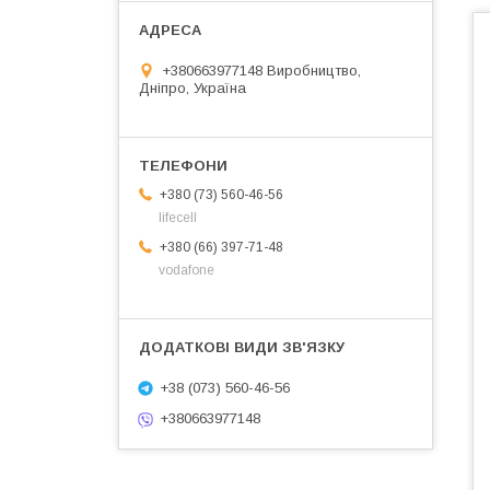
+380663977148 Виробництво,
Дніпро, Україна
+380 (73) 560-46-56
lifecell
+380 (66) 397-71-48
vodafone
+38 (073) 560-46-56
+380663977148