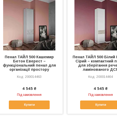
Пенал ТАЙЛ 500 Кашемир
Пенал ТАЙЛ 500 Білий
Бетон Еверест –
Сірий – компактний 
функціональний пенал для
для зберігання рече
організації простору
ламінованого ДС
200014463
200014464
4 545 ₴
4 545 ₴
Під замовлення
Під замовлення
Купити
Купити