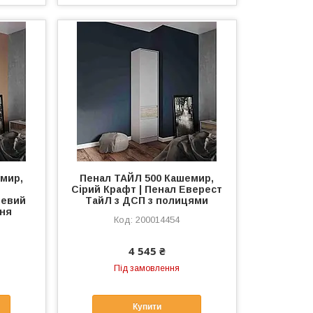
мир,
Пенал ТАЙЛ 500 Кашемир,
Сірий Крафт | Пенал Еверест
левий
ТайЛ з ДСП з полицями
ння
200014454
4 545 ₴
Під замовлення
Купити