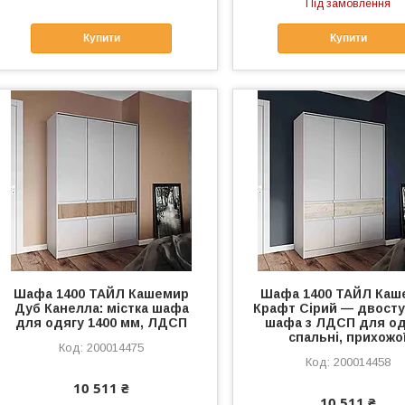
Під замовлення
Купити
Купити
Шафа 1400 ТАЙЛ Кашемир
Шафа 1400 ТАЙЛ Каш
Дуб Канелла: містка шафа
Крафт Сірий — двост
для одягу 1400 мм, ЛДСП
шафа з ЛДСП для од
спальні, прихожо
200014475
200014458
10 511 ₴
10 511 ₴