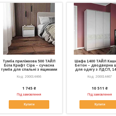
Тумба приліжкова 500 ТАЙЛ
Шафа 1400 ТАЙЛ Каш
Біла Крафт Сіра – сучасна
Бетон – дводверна 
тумба для спальні з ящиками
для одягу з ЛДСП, 1
200014466
200014467
1 745 ₴
10 511 ₴
Під замовлення
Під замовлення
Купити
Купити