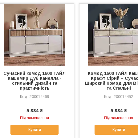
Сучасний комод 1600 ТАЙЛ
Комод 1600 ТАЙЛ Ка
Кашемир Дуб Канелла -
Крафт Сірий – Суча
стильний дизайн та
Широкий Комод для Ві
практичність
та Спальні
200014469
200014452
5 884 ₴
5 884 ₴
Під замовлення
Під замовлення
Купити
Купити