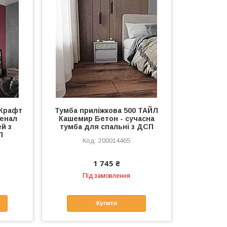
 Крафт
Тумба приліжкова 500 ТАЙЛ
пенал
Кашемир Бетон - сучасна
й з
тумба для спальні з ДСП
П
200014465
1 745 ₴
Під замовлення
Купити