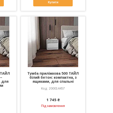
Купити
 ТАЙЛ
Тумба приліжкова 500 ТАЙЛ
 –
білий бетон: компактна, з
а для
ящиками, для спальні
ми
200014457
1 745 ₴
Під замовлення