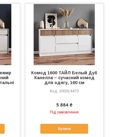
шемир
Комод 1600 ТАЙЛ Белый Дуб
сний
Канелла – сучасний комод
тальні
для одягу, 160 см
200014470
5 884 ₴
Під замовлення
Купити