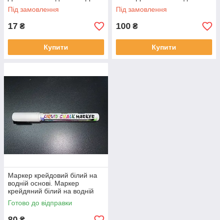
крейди і маркера
грифельна чорна
Під замовлення
Під замовлення
17
100
₴
₴
Купити
Купити
Маркер крейдовий білий на
водній основі. Маркер
крейдяний білий на водній
основі.
Готово до відправки
80
₴