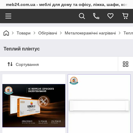
meb24.com.ua - меблі для дому та офісу, ліжка, шафи, комо
Товари
Обігрівачі
Металокерамічні нагрівачі
Тепл
Теплий плінтус
Сортування