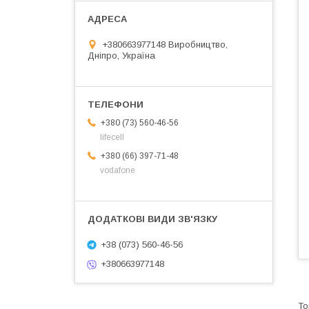
+380663977148 Виробництво,
Дніпро, Україна
+380 (73) 560-46-56
lifecell
+380 (66) 397-71-48
vodafone
+38 (073) 560-46-56
+380663977148