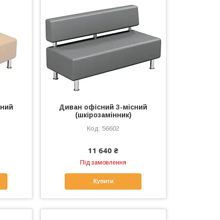
сний
Диван офісний 3-місний
(шкірозамінник)
56602
11 640 ₴
Під замовлення
Купити