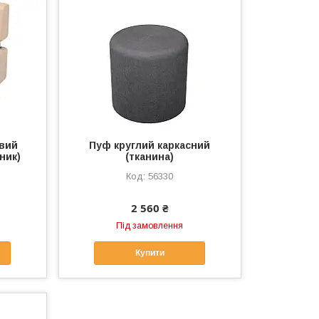
вий
Пуф круглий каркасний
ник)
(тканина)
56330
2 560 ₴
Під замовлення
Купити