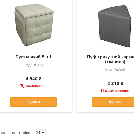
Пуф м'який 5 в 1
Пуф трикутний карка
(тканина)
39321
54306
4 540 ₴
2 310 ₴
Під замовлення
Під замовлення
Купити
Купити