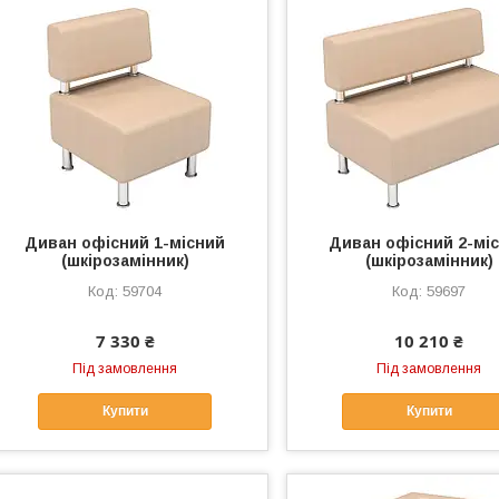
Диван офісний 1-місний
Диван офісний 2-мі
(шкірозамінник)
(шкірозамінник)
59704
59697
7 330 ₴
10 210 ₴
Під замовлення
Під замовлення
Купити
Купити