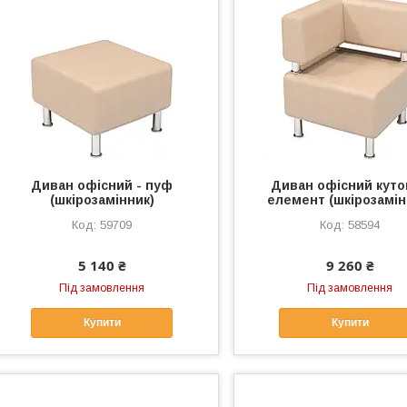
Диван офісний - пуф
Диван офісний куто
(шкірозамінник)
елемент (шкірозамін
59709
58594
5 140 ₴
9 260 ₴
Під замовлення
Під замовлення
Купити
Купити