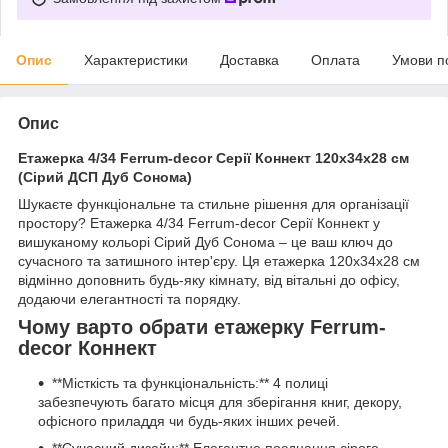
Опис
Характеристики
Доставка
Оплата
Умови п
Опис
Етажерка 4/34 Ferrum-decor Серії Коннект 120x34x28 см
(Сірий ДСП Дуб Сонома)
Шукаєте функціональне та стильне рішення для організації
простору? Етажерка 4/34 Ferrum-decor Серії Коннект у
вишуканому кольорі Сірий Дуб Сонома – це ваш ключ до
сучасного та затишного інтер'єру. Ця етажерка 120x34x28 см
відмінно доповнить будь-яку кімнату, від вітальні до офісу,
додаючи елегантності та порядку.
Чому варто обрати етажерку Ferrum-
decor Коннект
**Місткість та функціональність:** 4 полиці
забезпечують багато місця для зберігання книг, декору,
офісного приладдя чи будь-яких інших речей.