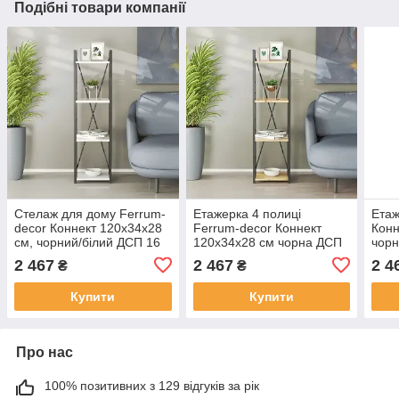
Подібні товари компанії
Стелаж для дому Ferrum-
Етажерка 4 полиці
Етаж
decor Коннект 120x34x28
Ferrum-decor Коннект
Конн
см, чорний/білий ДСП 16
120x34x28 см чорна ДСП
чорн
мм (FRD-104272)
Дуб Артизан (FRD-
16м
2 467
2 467
2 4
₴
₴
104273)
Купити
Купити
Про нас
100% позитивних з 129 відгуків за рік