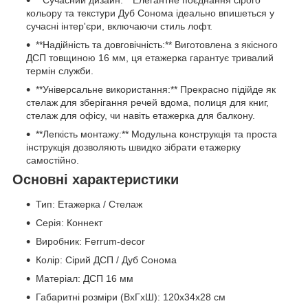
**Сучасний дизайн:** Елегантне поєднання сірого
кольору та текстури Дуб Сонома ідеально впишеться у
сучасні інтер'єри, включаючи стиль лофт.
**Надійність та довговічність:** Виготовлена з якісного
ДСП товщиною 16 мм, ця етажерка гарантує тривалий
термін служби.
**Універсальне використання:** Прекрасно підійде як
стелаж для зберігання речей вдома, полиця для книг,
стелаж для офісу, чи навіть етажерка для балкону.
**Легкість монтажу:** Модульна конструкція та проста
інструкція дозволяють швидко зібрати етажерку
самостійно.
Основні характеристики
Тип: Етажерка / Стелаж
Серія: Коннект
Виробник: Ferrum-decor
Колір: Сірий ДСП / Дуб Сонома
Матеріал: ДСП 16 мм
Габаритні розміри (ВxГxШ): 120x34x28 см