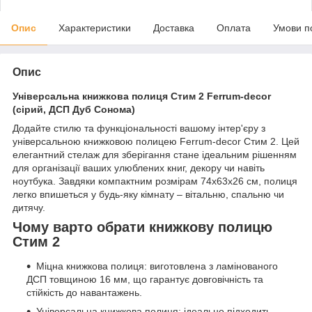
Опис
Характеристики
Доставка
Оплата
Умови п
Опис
Універсальна книжкова полиця Стим 2 Ferrum-decor
(сірий, ДСП Дуб Сонома)
Додайте стилю та функціональності вашому інтер'єру з
універсальною книжковою полицею Ferrum-decor Стим 2. Цей
елегантний стелаж для зберігання стане ідеальним рішенням
для організації ваших улюблених книг, декору чи навіть
ноутбука. Завдяки компактним розмірам 74x63x26 см, полиця
легко впишеться у будь-яку кімнату – вітальню, спальню чи
дитячу.
Чому варто обрати книжкову полицю
Стим 2
Міцна книжкова полиця: виготовлена з ламінованого
ДСП товщиною 16 мм, що гарантує довговічність та
стійкість до навантажень.
Універсальна книжкова полиця: ідеально підходить