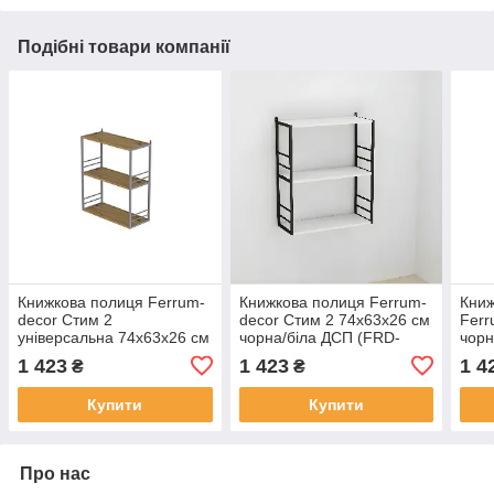
Подібні товари компанії
Книжкова полиця Ferrum-
Книжкова полиця Ferrum-
Книж
decor Стим 2
decor Стим 2 74x63x26 см
Ferr
універсальна 74x63x26 см
чорна/біла ДСП (FRD-
чор
ДСП Дуб Артизан сіра
104103)
ДСП 
1 423
1 423
1 4
₴
₴
(FRD-104117)
Купити
Купити
Про нас