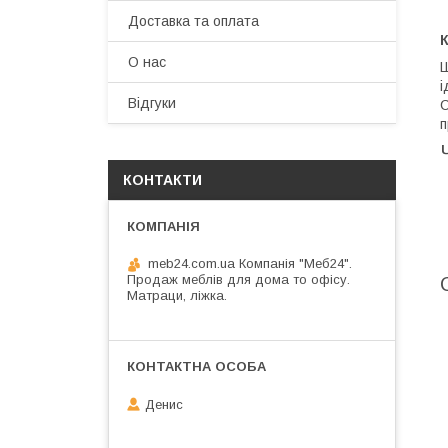
Доставка та оплата
К
О нас
Ш
і
Відгуки
С
п
КОНТАКТИ
meb24.com.ua Компанія "Меб24".
Продаж меблів для дома то офісу.
Матраци, ліжка.
Денис