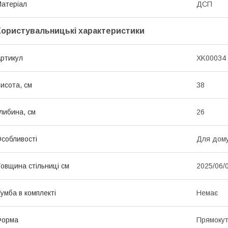
атеріал
ДСП
Користувальницькі характеристики
ртикул
XK00034
исота, см
38
либина, см
26
собливості
Для дому
овщина стільниці см
2025/06/
умба в комплекті
Немає
Форма
Прямоку