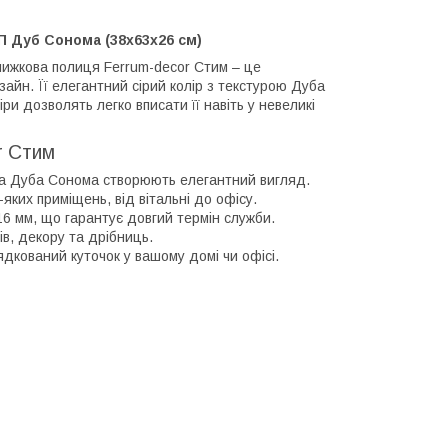
П Дуб Сонома (38x63x26 см)
нижкова полиця Ferrum-decor Стим – це
зайн. Її елегантний сірий колір з текстурою Дуба
ри дозволять легко вписати її навіть у невеликі
r Стим
ура Дуба Сонома створюють елегантний вигляд.
яких приміщень, від вітальні до офісу.
6 мм, що гарантує довгий термін служби.
ів, декору та дрібниць.
ядкований куточок у вашому домі чи офісі.