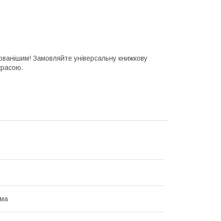
ованішим! Замовляйте універсальну книжкову
красою.
ома