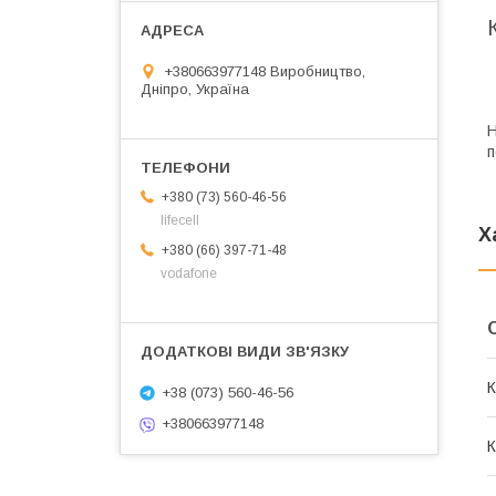
+380663977148 Виробництво,
Дніпро, Україна
Н
п
+380 (73) 560-46-56
lifecell
Х
+380 (66) 397-71-48
vodafone
К
+38 (073) 560-46-56
+380663977148
К