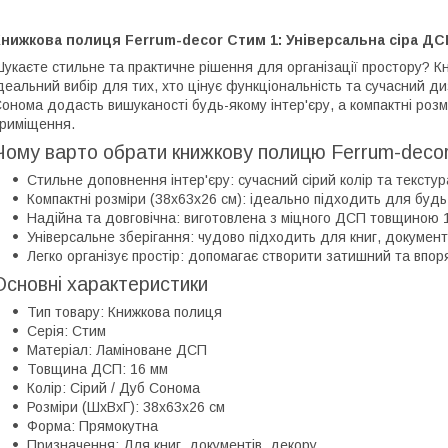
нижкова полиця Ferrum-decor Стим 1: Універсальна сіра ДС
укаєте стильне та практичне рішення для організації простору? К
деальний вибір для тих, хто цінує функціональність та сучасний ди
онома додасть вишуканості будь-якому інтер'єру, а компактні розмі
риміщення.
Чому варто обрати книжкову полицю Ferrum-deco
Стильне доповнення інтер'єру: сучасний сірий колір та текст
Компактні розміри (38x63x26 см): ідеально підходить для будь-
Надійна та довговічна: виготовлена з міцного ДСП товщиною 1
Універсальне зберігання: чудово підходить для книг, документ
Легко організує простір: допомагає створити затишний та впор
Основні характеристики
Тип товару: Книжкова полиця
Серія: Стим
Матеріал: Ламіноване ДСП
Товщина ДСП: 16 мм
Колір: Сірий / Дуб Сонома
Розміри (ШхВхГ): 38x63x26 см
Форма: Прямокутна
Призначення: Для книг, документів, декору