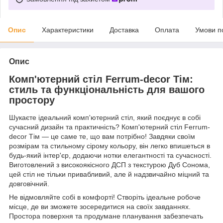
Опис
Характеристики
Доставка
Оплата
Умови п
Опис
Комп'ютерний стіл Ferrum-decor Тім:
стиль та функціональність для вашого
простору
Шукаєте ідеальний комп'ютерний стіл, який поєднує в собі
сучасний дизайн та практичність? Комп'ютерний стіл Ferrum-
decor Тім — це саме те, що вам потрібно! Завдяки своїм
розмірам та стильному сірому кольору, він легко впишеться в
будь-який інтер'єр, додаючи нотки елегантності та сучасності.
Виготовлений з високоякісного ДСП з текстурою Дуб Сонома,
цей стіл не тільки привабливий, але й надзвичайно міцний та
довговічний.
Не відмовляйте собі в комфорті! Створіть ідеальне робоче
місце, де ви зможете зосередитися на своїх завданнях.
Простора поверхня та продумане планування забезпечать