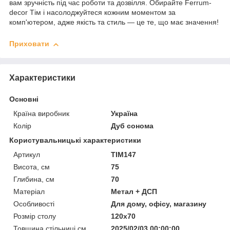
вам зручність під час роботи та дозвілля. Обирайте Ferrum-
decor Тім і насолоджуйтеся кожним моментом за
комп'ютером, адже якість та стиль — це те, що має значення!
Приховати
Характеристики
Основні
Країна виробник
Україна
Колір
Дуб сонома
Користувальницькі характеристики
Артикул
TIM147
Висота, см
75
Глибина, см
70
Матеріал
Метал + ДСП
Особливості
Для дому, офісу, магазину
Розмір столу
120х70
Товщина стільниці см
2025/02/03 00:00:00