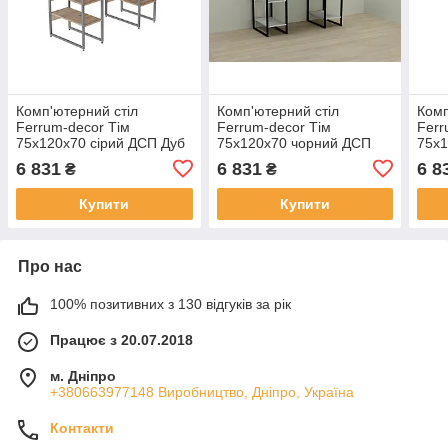
Комп'ютерний стіл
Комп'ютерний стіл
Комп
Ferrum-decor Тім
Ferrum-decor Тім
Ferr
75x120x70 сірий ДСП Дуб
75x120x70 чорний ДСП
75x
Артізан 32мм (FRD-
Білий 32мм (FRD-103975)
Дуб
6 831
6 831
6 8
₴
₴
101895)
1039
Купити
Купити
Про нас
100% позитивних з 130 відгуків за рік
Працює з 20.07.2018
м. Дніпро
+380663977148 Виробництво, Дніпро, Україна
Контакти