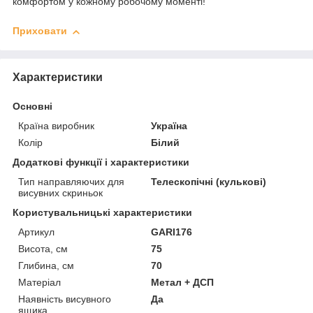
комфортом у кожному робочому моменті!
Приховати
Характеристики
Основні
Країна виробник
Україна
Колір
Білий
Додаткові функції і характеристики
Тип направляючих для
Телескопічні (кулькові)
висувних скриньок
Користувальницькі характеристики
Артикул
GARI176
Висота, см
75
Глибина, см
70
Матеріал
Метал + ДСП
Наявність висувного
Да
ящика