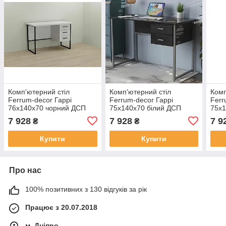
Комп'ютерний стіл
Комп'ютерний стіл
Комп
Ferrum-decor Гаррі
Ferrum-decor Гаррі
Ferr
76x140x70 чорний ДСП
75x140x70 білий ДСП
75x1
Білий 32мм (FRD-103566)
Білий 32мм (FRD-101016)
Сон
7 928
7 928
7 9
₴
₴
1010
Купити
Купити
Про нас
100% позитивних з 130 відгуків за рік
Працює з 20.07.2018
м. Дніпро