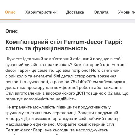
Опис
Характеристики
Доставка
Оплата
Умови п
Опис
Комп'ютерний стіл Ferrum-decor Гаррі:
стиль та функціональність
Шукаєте ідеальний комп'ютерний стіл, який поєднує в собі
сучасний дизайн та практичність? Комп'ютерний стіл Ferrum-
decor Гаррі - це саме те, що вам потрібно! Його стильний
сірий колір та елегантні білі деталі створюють враження
легкості та сучасності, а розміри 75x140x70 см забезпечують
достатньо простору для комфортної роботи або навчання.
Стіл виготовлений з високоякісного ДСП товщиною 32 мм, що
гарантує довговічність та надійність.
Не втрачайте можливість підвищити продуктивність у
зручному та стильному середовищі. Завдяки продуманій
конструкції, ви зможете організувати свій робочий простір
максимально ефективно. Обирайте комп'ютерний стіл
Ferrum-decor Гаррі вже сьогодні та насолоджуйтесь