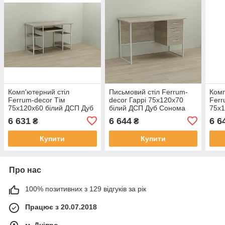
Комп'ютерний стіл
Письмовий стіл Ferrum-
Комп
Ferrum-decor Тім
decor Гаррі 75x120x70
Ferr
75x120x60 білий ДСП Дуб
білий ДСП Дуб Сонома
75x1
Сонома 32мм (FRD-
16мм (FRD-101002)
Сан
6 631
6 644
6 6
₴
₴
101360)
1010
Купити
Купити
Про нас
100% позитивних з 129 відгуків за рік
Працює з 20.07.2018
м. Дніпро