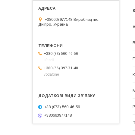
+380663977148 Виробництво,
Дніпро, Україна
А
В
+380 (73) 560-46-56
Г
lifecell
+380 (66) 397-71-48
К
vodafone
М
Р
+38 (073) 560-46-56
+380663977148
Т