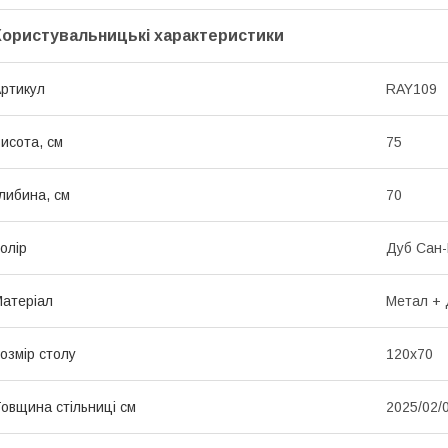
Користувальницькі характеристики
ртикул
RAY109
исота, см
75
либина, см
70
олір
Дуб Сан-
атеріал
Метал +
озмір столу
120х70
овщина стільниці см
2025/02/