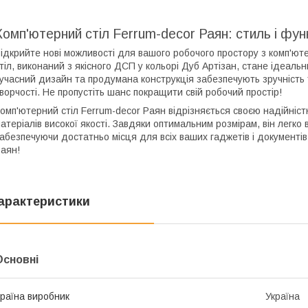
Комп'ютерний стіл Ferrum-decor Раян: стиль і фун
ідкрийте нові можливості для вашого робочого простору з комп'ют
тіл, виконаний з якісного ДСП у кольорі Дуб Артізан, стане ідеаль
учасний дизайн та продумана конструкція забезпечують зручність 
ворчості. Не пропустіть шанс покращити свій робочий простір!
омп'ютерний стіл Ferrum-decor Раян відрізняється своєю надійніс
атеріалів високої якості. Завдяки оптимальним розмірам, він легко 
абезпечуючи достатньо місця для всіх ваших гаджетів і документів
аян!
арактеристики
Основні
раїна виробник
Україна