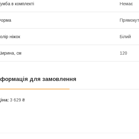
умба в комплекті
Немає
Форма
Прямоку
олір ніжок
Білий
ирина, см
120
нформація для замовлення
іна:
3 629 ₴