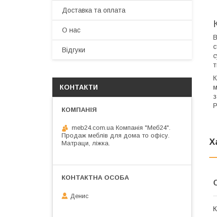
Доставка та оплата
О нас
В
с
Відгуки
с
т
К
м
КОНТАКТИ
з
Р
meb24.com.ua Компанія "Меб24".
Продаж меблів для дома то офісу.
Х
Матраци, ліжка.
Денис
К