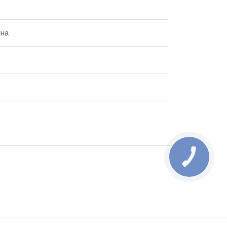
тна
КНОПКА
ЗВ'ЯЗКУ