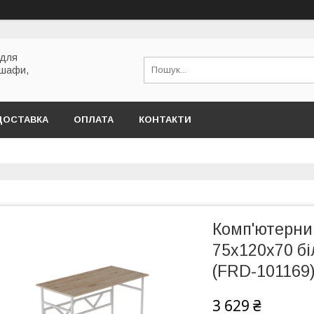
 для
 шафи,
ДОСТАВКА
ОПЛАТА
КОНТАКТИ
Комп'ютерний
75x120x70 б
(FRD-101169
3 629 ₴