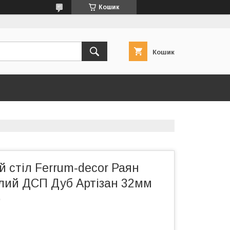
Кошик
Кошик
 стіл Ferrum-decor Раян
ілий ДСП Дуб Артізан 32мм
)