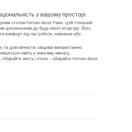
кціональність у вашому просторі
ерним столом Ferrum-decor Раян. Цей стильний
ним доповненням до будь-якого інтер'єру. Його
та комфорт під час роботи, навчання або
тю та довговічністю завдяки використанню
впишеться навіть у невелику кімнату,
. Обирайте якість і стиль – обирайте Ferrum-decor