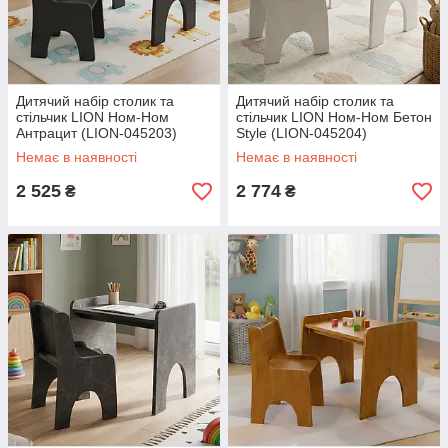
Дитячий набір столик та
Дитячий набір столик та
стільчик LION Ном-Ном
стільчик LION Ном-Ном Бетон
Антрацит (LION-045203)
Style (LION-045204)
Немає в наявності
Немає в наявності
2 525
2 774
₴
₴