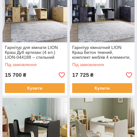
Гарнітур для кімнати LION
Гарнітур кімнатний LION
Краш Дуб артизан (4 ел.)
Краш Бетон темний,
LION-044188 – стильний
комплект меблів 4 елементи,
комплект меблів
сучасний дизайн (LION-
Під замовлення
Під замовлення
044189)
15 700
17 725
₴
₴
Купити
Купити