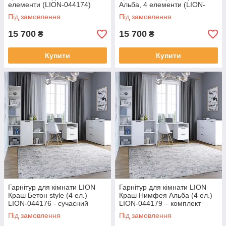
елементи (LION-044174)
Альба, 4 елементи (LION-
044175)
Під замовлення
Під замовлення
15 700
15 700
₴
₴
Купити
Купити
Гарнітур для кімнати LION
Гарнітур для кімнати LION
Краш Бетон style (4 ел.)
Краш Нимфея Альба (4 ел.)
LION-044176 - сучасний
LION-044179 – комплект
комплект меблів
меблів для дому
Під замовлення
Під замовлення