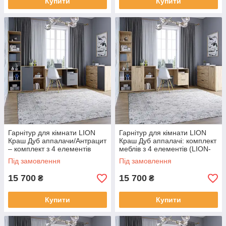
Купити
Купити
Гарнітур для кімнати LION
Гарнітур для кімнати LION
Краш Дуб аппалачи/Антрацит
Краш Дуб аппалачі: комплект
– комплект з 4 елементів
меблів з 4 елементів (LION-
(LION-044183)
044184)
Під замовлення
Під замовлення
15 700
15 700
₴
₴
Купити
Купити