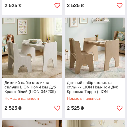
2 525
2 525
₴
₴
Дитячий набір столик та
Дитячий набір столик та
стільчик LION Ном-Ном Дуб
стільчик LION Ном-Ном Дуб
Крафт білий (LION-045209)
Кренома Торро (LION-
045210)
Немає в наявності
Немає в наявності
2 525
2 525
₴
₴