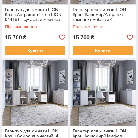
Гарнітур для кімнати LION
Гарнітур для кімнати LION
Краш Антрацит (4 ел.) LION-
Краш Кашемир/Антрацит:
044161 - сучасний комплект
комплект меблів з 4
меблів
елементів LION-044173
Під замовлення
Під замовлення
15 700
15 700
₴
₴
Купити
Купити
Гарнітур для кімнати LION
Гарнітур для кімнати LION
Краш Самоа димчастий, 4
Краш Кашемир/Нимфея