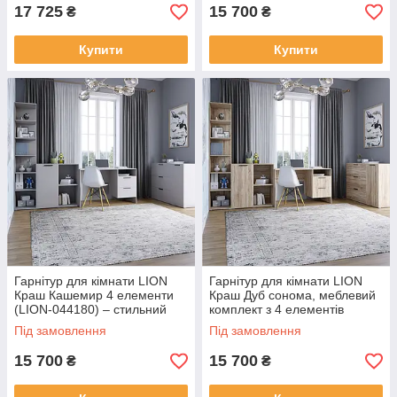
17 725
15 700
₴
₴
Купити
Купити
Гарнітур для кімнати LION
Гарнітур для кімнати LION
Краш Кашемир 4 елементи
Краш Дуб сонома, меблевий
(LION-044180) – стильний
комплект з 4 елементів
набір меблів
(LION-044182)
Під замовлення
Під замовлення
15 700
15 700
₴
₴