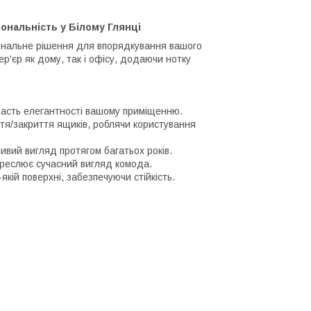
ональність у Білому Глянці
ональне рішення для впорядкування вашого
р'єр як дому, так і офісу, додаючи нотку
асть елегантності вашому приміщенню.
ття/закриття ящиків, роблячи користування
ивий вигляд протягом багатьох років.
креслює сучасний вигляд комода.
кій поверхні, забезпечуючи стійкість.