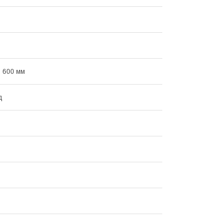
- 600 мм
д