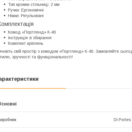
Тип кромки стільниці: 2 мм
Ручки: Ергономічні
Ніжки: Регульовані
Комплектація
Комод «Портленд» К-40
Інструкція зі збирання
Комплект кріплень
новіть свій простір з комодом «Портленд» К-40. Замовляйте сьог
тилю, зручності та функціональності!
арактеристики
Основні
иробник
Di Portes