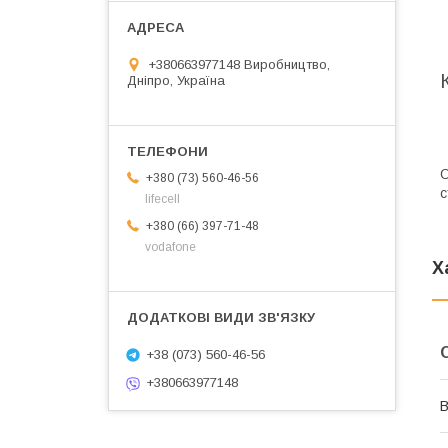
+380663977148 Виробництво,
Дніпро, Україна
О
+380 (73) 560-46-56
с
lifecell
+380 (66) 397-71-48
vodafone
Х
+38 (073) 560-46-56
+380663977148
В