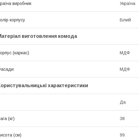
раїна виробник
Україна
олір корпусу
Білий
Матеріал виготовлення комода
орпус (каркас)
МДФ
Фасади
МДФ
Користувальницькі характеристики
Да
ага (кг)
38
исота (см)
99