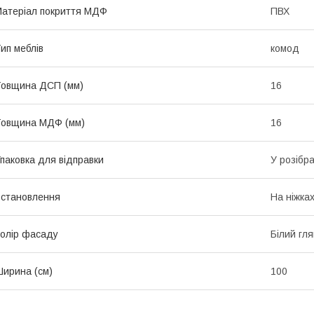
атеріал покриття МДФ
ПВХ
ип меблів
комод
овщина ДСП (мм)
16
Товщина МДФ (мм)
16
паковка для відправки
У розібра
становлення
На ніжка
олір фасаду
Білий гл
ирина (см)
100