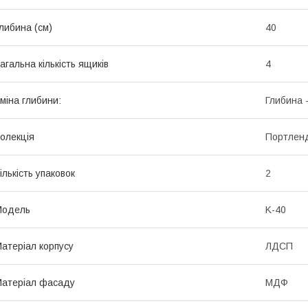
либина (см)
40
агальна кількість ящиків
4
міна глибини:
Глибина 
олекція
Портлен
ількість упаковок
2
Мoдель
K-40
атеріал корпусу
ЛДСП
атеріал фасаду
МДФ