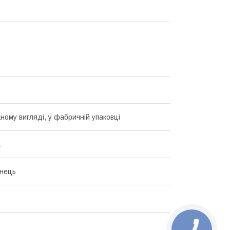
ному вигляді, у фабричній упаковці
х
янець