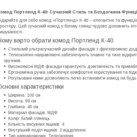
Комод Портленд К-40: Сучасний Стиль та Бездоганна Функці
ідкрийте для себе комод «Портленд» К-40 – елегантне та функці
ростору. Цей сучасний комод у білому глянці чудово доповнить інте
ишуканості.
Чому варто обрати комод Портленд К-40
Стильний ультрасучасний дизайн фасадів з фрезеровкою дод
Телескопічні направляючі забезпечують плавне та тихе відкри
зручним.
Високоякісні МДФ фасади гарантують довговічність та привабл
Ергономічна ручка забезпечує комфортне користування та під
Регульовані ніжки дозволяють легко встановити комод на будь-я
Основні характеристики
Ширина: 100 см
Висота: 99 см
Глибина: 40 см
Матеріал фасадів: МДФ
Колір: Білий глянець
Кількість висувних ящиків: 4
Внутрішній поділ ящиків: 2 відділення
Тип направляючих: Телескопічні