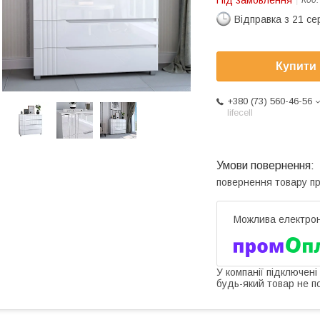
Під замовлення
Код
Відправка з 21 се
Купити
+380 (73) 560-46-56
lifecell
повернення товару п
У компанії підключені
будь-який товар не п