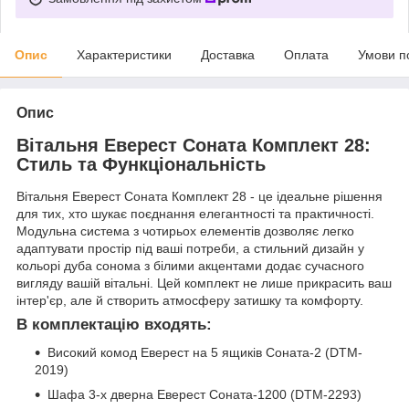
Опис
Характеристики
Доставка
Оплата
Умови п
Опис
Вітальня Еверест Соната Комплект 28:
Стиль та Функціональність
Вітальня Еверест Соната Комплект 28 - це ідеальне рішення
для тих, хто шукає поєднання елегантності та практичності.
Модульна система з чотирьох елементів дозволяє легко
адаптувати простір під ваші потреби, а стильний дизайн у
кольорі дуба сонома з білими акцентами додає сучасного
вигляду вашій вітальні. Цей комплект не лише прикрасить ваш
інтер'єр, але й створить атмосферу затишку та комфорту.
В комплектацію входять:
Високий комод Еверест на 5 ящиків Соната-2 (DTM-
2019)
Шафа 3-х дверна Еверест Соната-1200 (DTM-2293)