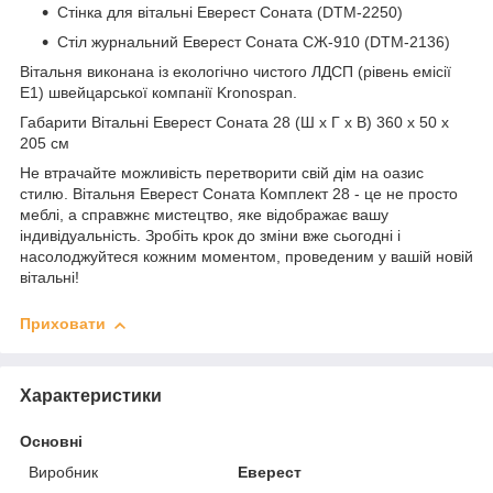
Стінка для вітальні Еверест Соната (DTM-2250)
Стіл журнальний Еверест Соната СЖ-910 (DTM-2136)
Вітальня виконана із екологічно чистого ЛДСП (рівень емісії
Е1) швейцарської компанії Kronospan.
Габарити Вітальні Еверест Соната 28 (Ш х Г х В) 360 х 50 х
205 см
Не втрачайте можливість перетворити свій дім на оазис
стилю. Вітальня Еверест Соната Комплект 28 - це не просто
меблі, а справжнє мистецтво, яке відображає вашу
індивідуальність. Зробіть крок до зміни вже сьогодні і
насолоджуйтеся кожним моментом, проведеним у вашій новій
вітальні!
Приховати
Характеристики
Основні
Виробник
Еверест