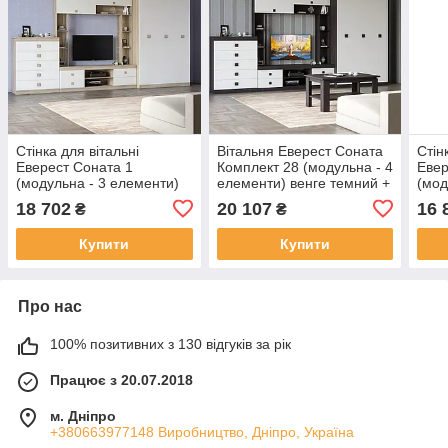
Стінка для вітальні
Вітальня Еверест Соната
Стін
Еверест Соната 1
Комплект 28 (модульна - 4
Евер
(модульна - 3 елементи)
елементи) венге темний +
(мод
сонома+білий (DTM-2236)
білий (DTM-2515)
дуб 
18 702
20 107
16 
₴
₴
2238
Купити
Купити
Про нас
100% позитивних з 130 відгуків за рік
Працює з 20.07.2018
м. Дніпро
+380663977148 Виробництво, Дніпро, Україна