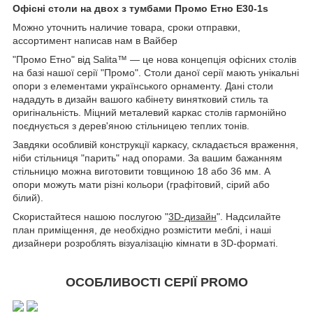
Офісні столи на двох з тумбами Промо Етно E30-1s
Можно уточнить наличие товара, сроки отправки,
ассортимент написав нам в Вайбер
"Промо Етно" від Salita™ — це нова концепція офісних столів
на базі нашої серії "Промо". Столи даної серії мають унікальні
опори з елементами українського орнаменту. Дані столи
нададуть в дизайн вашого кабінету винятковий стиль та
оригінальність. Міцний металевий каркас столів гармонійно
поєднується з дерев'яною стільницею теплих тонів.
Завдяки особливій конструкції каркасу, складається враження,
ніби стільниця "парить" над опорами. За вашим бажанням
стільницю можна виготовити товщиною 18 або 36 мм. А
опори можуть мати різні кольори (графітовий, сірий або
білий).
Скористайтеся нашою послугою "
3D-дизайн
". Надсилайте
план приміщення, де необхідно розмістити меблі, і наші
дизайнери розроблять візуалізацію кімнати в 3D-форматі.
ОСОБЛИВОСТІ СЕРІЇ PROMO