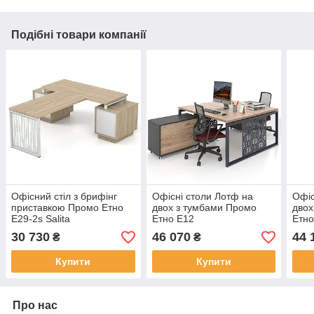
Подібні товари компанії
Офісний стіл з брифінг
Офісні столи Лотф на
Офіс
приставкою Промо Етно
двох з тумбами Промо
двох
E29-2s Salita
Етно E12
Етно
30 730
46 070
44 
₴
₴
Купити
Купити
Про нас