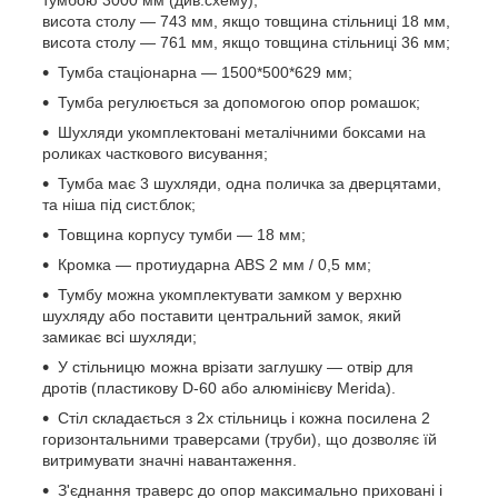
висота столу — 743 мм, якщо товщина стільниці 18 мм,
висота столу — 761 мм, якщо товщина стільниці 36 мм;
Тумба стаціонарна — 1500*500*629 мм;
Тумба регулюється за допомогою опор ромашок;
Шухляди укомплектовані металічними боксами на
роликах часткового висування;
Тумба має 3 шухляди, одна поличка за дверцятами,
та ніша під сист.блок;
Товщина корпусу тумби — 18 мм;
Кромка — протиударна ABS 2 мм / 0,5 мм;
Тумбу можна укомплектувати замком у верхню
шухляду або поставити центральний замок, який
замикає всі шухляди;
У стільницю можна врізати заглушку — отвір для
дротів (пластикову D-60 або алюмінієву Merida).
Стіл складається з 2х стільниць і кожна посилена 2
горизонтальними траверсами (труби), що дозволяє їй
витримувати значні навантаження.
З'єднання траверс до опор максимально приховані і