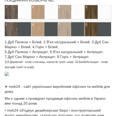
ПОЄДНАННЯ КОЛЬОРІВ №2:
1.Дуб Палена + Білий; 2.В'яз натуральний + Білий; 3.Дуб Сан
Маріно + Білий; 4.Горіх + Білий;
5.Дуб Палена + Антрацит; 6.В'яз натуральний + Антрацит;
7.Дуб Сан Маріно + Антрацит; 8.Горіх + Антрацит.
(
1й
Деревний
- колір стільниць, корпусів тумб і шаф.
2й Білий/Антрацит - колір
фасадів тумб та шаф).
➤ meb24 - сайт українських виробників офісних та меблів для
дому.
Ми є одним з провідних продавців офісних меблів в Україні
вже понад 20 років.
• meb24 об'єднує дизайнерське бюро і конструкторський
відділ, виробництво, складську логістику, що дозволяє нам