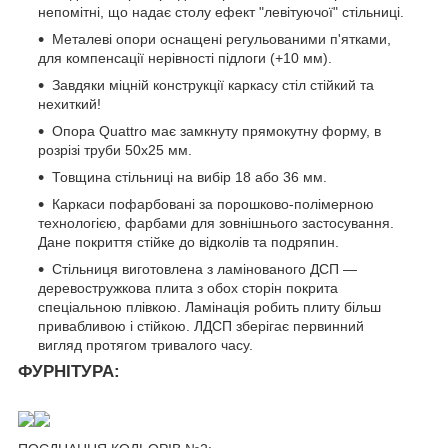
непомітні, що надає столу ефект "левітуючої" стільниці.
Металеві опори оснащені регульованими п'ятками,
для компенсації нерівності підлоги (+10 мм).
Завдяки міцній конструкції каркасу стіл стійкий та
нехиткий!
Опора Quattro має замкнуту прямокутну форму, в
розрізі труби 50х25 мм.
Товщина стільниці на вибір 18 або 36 мм.
Каркаси пофарбовані за порошково-полімерною
технологією, фарбами для зовнішнього застосування.
Дане покриття стійке до відколів та подряпин.
Стільниця виготовлена з ламінованого ДСП —
деревостружкова плита з обох сторін покрита
спеціальною плівкою. Ламінація робить плиту більш
привабливою і стійкою. ЛДСП зберігає первинний
вигляд протягом тривалого часу.
ФУРНІТУРА: