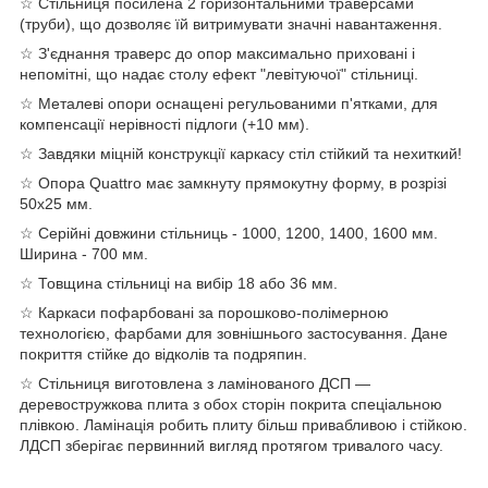
☆ Стільниця посилена 2 горизонтальними траверсами
(труби), що дозволяє їй витримувати значні навантаження.
☆ З'єднання траверс до опор максимально приховані і
непомітні, що надає столу ефект "левітуючої" стільниці.
☆ Металеві опори оснащені регульованими п'ятками, для
компенсації нерівності підлоги (+10 мм).
☆ Завдяки міцній конструкції каркасу стіл стійкий та нехиткий!
☆ Опора Quattro має замкнуту прямокутну форму, в розрізі
50х25 мм.
☆ Серійні довжини стільниць - 1000, 1200, 1400, 1600 мм.
Ширина - 700 мм.
☆ Товщина стільниці на вибір 18 або 36 мм.
☆ Каркаси пофарбовані за порошково-полімерною
технологією, фарбами для зовнішнього застосування. Дане
покриття стійке до відколів та подряпин.
☆ Стільниця виготовлена з ламінованого ДСП —
деревостружкова плита з обох сторін покрита спеціальною
плівкою. Ламінація робить плиту більш привабливою і стійкою.
ЛДСП зберігає первинний вигляд протягом тривалого часу.