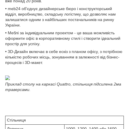
вже понад 20 років.
• meb24 об'єднує дизайнерське бюро і конструкторський
відділ, виробництво, складську логістику, що дозволяє нам
залишатися одним з найбільших постачальників на ринку
України.
• Меблі за індивідуальним проектом - це ваша можливість
оформити офіс в корпоративному стилі і створити ідеальний
простір для успіху.
• 3D-Дизайн включає в себе ескіз з планом офісу, з потрібною
кількістю робочих місць, зонуванням в залежності від бізнес-
процесів і 3D-макет.
Приклад столу на каркасі Quattro, стільниця підсилена 2ма
траверсами.
Стільниця
Довжини
1000, 1200, 1400 або 1600