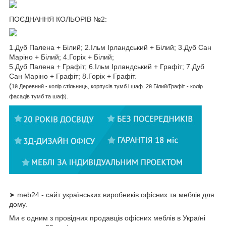
ПОЄДНАННЯ КОЛЬОРІВ №2:
1.Дуб Палена + Білий; 2.Ільм Ірландський + Білий; 3.Дуб Сан
Маріно + Білий; 4.Горіх + Білий;
5.Дуб Палена + Графіт; 6.Ільм Ірландський + Графіт; 7.Дуб
Сан Маріно + Графіт; 8.Горіх + Графіт.
(
1й
Деревний
- колір стільниць, корпусів тумб і шаф.
2й Білий/Графіт - колір
фасадів тумб та шаф).
➤ meb24 - сайт українських виробників офісних та меблів для
дому.
Ми є одним з провідних продавців офісних меблів в Україні