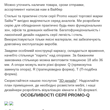
Можно уточнить наличие товара, сроки отправки,
ассортимент написав нам в Вайбер
Стильні та практичні столи серії Promo нашої торгової марки
Salita™ вигідно виділяються серед аналогів. Ми розробили
серію для обладнання практично будь-яких функціональних
зон, офісів та домашніх кабінетів. Багатофункціональність і
лаконічний дизайн надають серії легкість і стиль.
Використовуються тільки якісні матеріали, які забезпечують
довговічну експлуатацію виробів.
Завдяки особливій конструкції каркасу, складається враження,
начебто стільниця "парить" над опорами. За бажанням
замовника стільницю можна виготовити товщиною 18 або 36
мм. А опори можуть мати різні форми: Q (прямокутна
замкнута опора), R (трапецієвидна форма), Т (П-подібна
форма).
Скористайтеся нашою послугою "
3D-дизайн
". Надсилайте
план приміщення, де необхідно розмістити меблі, і наші
дизайнери розроблять візуалізацію кімнати в 3D-форматі.
ОСОБЛИВОСТІ СЕРІЇ PROMO-Q