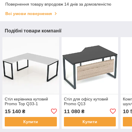
Повернення товару впродовж 14 днів за домовленістю
Всі умови повернення
Подібні товари компанії
Стіл керівника кутовий
Стіл для офісу кутовий
Комп
Promo Top Q33-1
Promo Q13
шух
15 140
11 080
10 
₴
₴
Купити
Купити