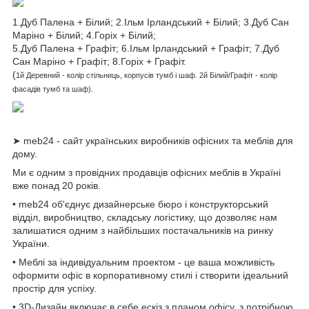
1.Дуб Палена + Білий; 2.Ільм Ірландський + Білий; 3.Дуб Сан
Маріно + Білий; 4.Горіх + Білий;
5.Дуб Палена + Графіт; 6.Ільм Ірландський + Графіт; 7.Дуб
Сан Маріно + Графіт; 8.Горіх + Графіт.
(
1й
Деревний
- колір стільниць, корпусів тумб і шаф.
2й Білий/Графіт - колір
фасадів тумб та шаф).
➤ meb24 - сайт українських виробників офісних та меблів для
дому.
Ми є одним з провідних продавців офісних меблів в Україні
вже понад 20 років.
• meb24 об'єднує дизайнерське бюро і конструкторський
відділ, виробництво, складську логістику, що дозволяє нам
залишатися одним з найбільших постачальників на ринку
України.
• Меблі за індивідуальним проектом - це ваша можливість
оформити офіс в корпоративному стилі і створити ідеальний
простір для успіху.
• 3D-Дизайн включає в себе ескіз з планом офісу, з потрібною