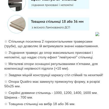
☆ Стільниця посилена 2 горизонтальними траверсами
(труби), що дозволяє їй витримувати значні навантаження.
☆ З'єднання траверс до опор максимально приховані і
непомітні, що надає столу ефект "левітуючої" стільниці.
☆ Металеві опори оснащені регульованими п'ятками, для
компенсації нерівності підлоги (+10 мм).
☆ Завдяки міцній конструкції каркасу стіл стійкий та нехиткий!
☆ Опора Quattro має замкнуту прямокутну форму, в розрізі
50х25 мм.
☆ Серійні довжини стільниць - 1000, 1200, 1400, 1600 мм.
Ширина - 700 мм.
☆ Товщина стільниці на вибір 18 або 36 мм.