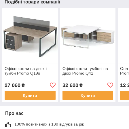
Подібні товари компанії
Офісні столи на двох і
Офісні столи тумбові на
Стіл
тумби Promo Q19s
двох Promo Q41
Prom
27 060
32 620
12 
₴
₴
Купити
Купити
Про нас
100% позитивних з 130 відгуків за рік