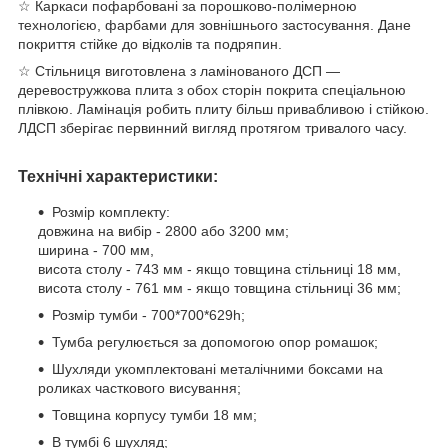
☆ Каркаси пофарбовані за порошково-полімерною
технологією, фарбами для зовнішнього застосування. Дане
покриття стійке до відколів та подряпин.
☆ Стільниця виготовлена з ламінованого ДСП —
деревостружкова плита з обох сторін покрита спеціальною
плівкою. Ламінація робить плиту більш привабливою і стійкою.
ЛДСП зберігає первинний вигляд протягом тривалого часу.
Технічні характеристики:
Розмір комплекту:
довжина на вибір - 2800 або 3200 мм;
ширина - 700 мм,
висота столу - 743 мм - якщо товщина стільниці 18 мм,
висота столу - 761 мм - якщо товщина стільниці 36 мм;
Розмір тумби - 700*700*629h;
Тумба регулюється за допомогою опор ромашок;
Шухляди укомплектовані металічними боксами на
роликах часткового висування;
Товщина корпусу тумби 18 мм;
В тумбі 6 шухляд;