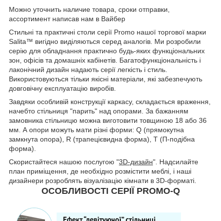
Можно уточнить наличие товара, сроки отправки,
ассортимент написав нам в Вайбер
Стильні та практичні столи серії Promo нашої торгової марки
Salita™ вигідно виділяються серед аналогів. Ми розробили
серію для обладнання практично будь-яких функціональних
зон, офісів та домашніх кабінетів. Багатофункціональність і
лаконічний дизайн надають серії легкість і стиль.
Використовуються тільки якісні матеріали, які забезпечують
довговічну експлуатацію виробів.
Завдяки особливій конструкції каркасу, складається враження,
начебто стільниця "парить" над опорами. За бажанням
замовника стільницю можна виготовити товщиною 18 або 36
мм. А опори можуть мати різні форми: Q (прямокутна
замкнута опора), R (трапецієвидна форма), Т (П-подібна
форма).
Скористайтеся нашою послугою "
3D-дизайн
". Надсилайте
план приміщення, де необхідно розмістити меблі, і наші
дизайнери розроблять візуалізацію кімнати в 3D-форматі.
ОСОБЛИВОСТІ СЕРІЇ PROMO-Q