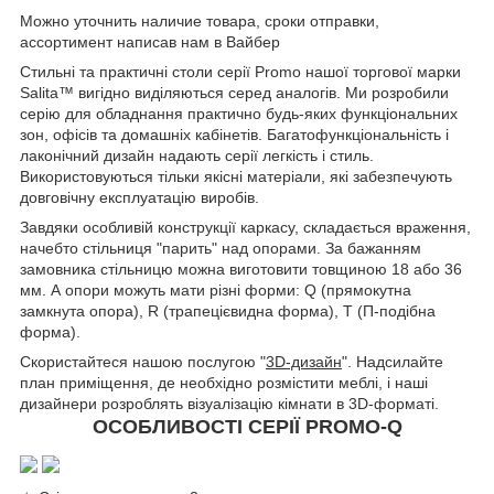
Можно уточнить наличие товара, сроки отправки,
ассортимент написав нам в Вайбер
Стильні та практичні столи серії Promo нашої торгової марки
Salita™ вигідно виділяються серед аналогів. Ми розробили
серію для обладнання практично будь-яких функціональних
зон, офісів та домашніх кабінетів. Багатофункціональність і
лаконічний дизайн надають серії легкість і стиль.
Використовуються тільки якісні матеріали, які забезпечують
довговічну експлуатацію виробів.
Завдяки особливій конструкції каркасу, складається враження,
начебто стільниця "парить" над опорами. За бажанням
замовника стільницю можна виготовити товщиною 18 або 36
мм. А опори можуть мати різні форми: Q (прямокутна
замкнута опора), R (трапецієвидна форма), Т (П-подібна
форма).
Скористайтеся нашою послугою "
3D-дизайн
". Надсилайте
план приміщення, де необхідно розмістити меблі, і наші
дизайнери розроблять візуалізацію кімнати в 3D-форматі.
ОСОБЛИВОСТІ СЕРІЇ PROMO-Q