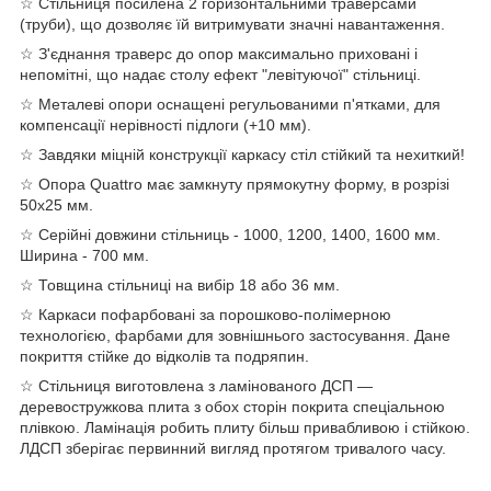
☆ Стільниця посилена 2 горизонтальними траверсами
(труби), що дозволяє їй витримувати значні навантаження.
☆ З'єднання траверс до опор максимально приховані і
непомітні, що надає столу ефект "левітуючої" стільниці.
☆ Металеві опори оснащені регульованими п'ятками, для
компенсації нерівності підлоги (+10 мм).
☆ Завдяки міцній конструкції каркасу стіл стійкий та нехиткий!
☆ Опора Quattro має замкнуту прямокутну форму, в розрізі
50х25 мм.
☆ Серійні довжини стільниць - 1000, 1200, 1400, 1600 мм.
Ширина - 700 мм.
☆ Товщина стільниці на вибір 18 або 36 мм.
☆ Каркаси пофарбовані за порошково-полімерною
технологією, фарбами для зовнішнього застосування. Дане
покриття стійке до відколів та подряпин.
☆ Стільниця виготовлена з ламінованого ДСП —
деревостружкова плита з обох сторін покрита спеціальною
плівкою. Ламінація робить плиту більш привабливою і стійкою.
ЛДСП зберігає первинний вигляд протягом тривалого часу.