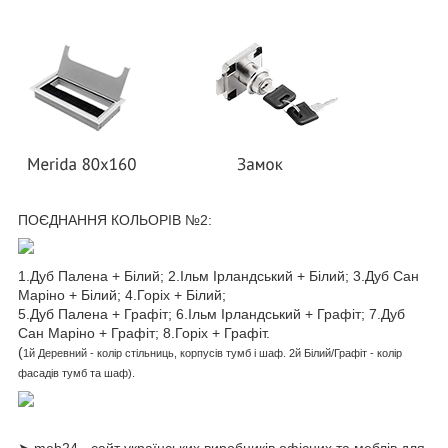
ПОЄДНАННЯ КОЛЬОРІВ №2:
1.Дуб Палена + Білий; 2.Ільм Ірландський + Білий; 3.Дуб Сан
Маріно + Білий; 4.Горіх + Білий;
5.Дуб Палена + Графіт; 6.Ільм Ірландський + Графіт; 7.Дуб
Сан Маріно + Графіт; 8.Горіх + Графіт.
(
1й
Деревний
- колір стільниць, корпусів тумб і шаф.
2й Білий/Графіт - колір
фасадів тумб та шаф).
➤ meb24 - сайт українських виробників офісних та меблів для