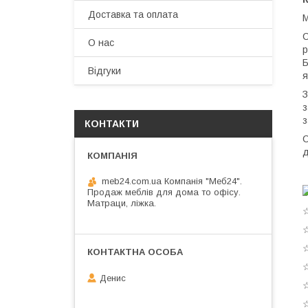
Доставка та оплата
М
С
О нас
р
Б
Відгуки
я
З
з
з
КОНТАКТИ
С
д
meb24.com.ua Компанія "Меб24".
Продаж меблів для дома то офісу.
Матраци, ліжка.
☆
☆
☆
☆
Денис
☆
☆