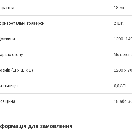
арантія
18 міс
оризонтальні траверси
2 шт.
Довжини
1200, 14
аркас столу
Металеви
озмір (Д x Ш x В)
1200 x 7
тільниця
ЛДСП
Товщина
18 або 3
нформація для замовлення