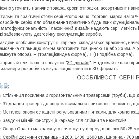
ожно уточнить наличие товара, сроки отправки, ассортимент напи
тильні та практичні столи серії Promo нашої торгової марки Salita
озробили серію для обладнання практично будь-яких функціональни
агатофункціональність і лаконічний дизайн надають серії легкість і
кі забезпечують довговічну експлуатацію виробів.
авдяки особливій конструкції каркасу, складається враження, нач
амовника стільницю можна виготовити товщиною 18 або 36 мм. А о
амкнута опора), R (трапецієвидна форма), Т (П-подібна форма).
користайтеся нашою послугою "
3D-дизайн
". Надсилайте план прим
изайнери розроблять візуалізацію кімнати в 3D-форматі.
ОСОБЛИВОСТІ СЕРІЇ 
 Стільниця посилена 2 горизонтальними траверсами (труби), що д
 З'єднання траверс до опор максимально приховані і непомітні, що
 Металеві опори оснащені регульованими п'ятками, для компенсації
 Завдяки міцній конструкції каркасу стіл стійкий та нехиткий!
 Опора Quattro має замкнуту прямокутну форму, в розрізі 50х25 мм
 Серійні довжини стільниць - 1200, 1400, 1600 мм. Ширина - 700 м