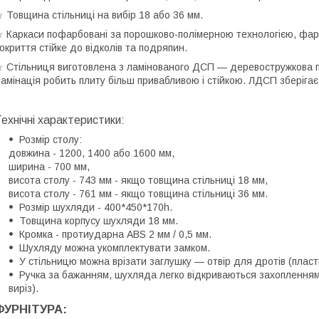
 Товщина стільниці на вибір 18 або 36 мм.
 Каркаси пофарбовані за порошково-полімерною технологією, фар
окриття стійке до відколів та подряпин.
 Стільниця виготовлена з ламінованого ДСП — деревостружкова пл
амінація робить плиту більш привабливою і стійкою. ЛДСП зберіга
ехнічні характеристики:
Розмір столу:
довжина - 1200, 1400 або 1600 мм,
ширина - 700 мм,
висота столу - 743 мм - якщо товщина стільниці 18 мм,
висота столу - 761 мм - якщо товщина стільниці 36 мм.
Розмір шухляди - 400*450*170h.
Товщина корпусу шухляди 18 мм.
Кромка - протиударна ABS 2 мм / 0,5 мм.
Шухляду можна укомплектувати замком.
У стільницю можна врізати заглушку — отвір для дротів (пласт
Ручка за бажанням, шухляда легко відкриваються захоплення
виріз).
ФУРНІТУРА: