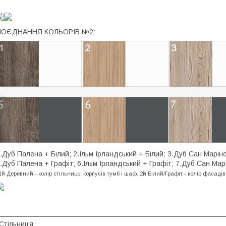
ПОЄДНАННЯ КОЛЬОРІВ №2:
.Дуб Палена + Білий; 2.Ільм Ірландський + Білий; 3.Дуб Сан Маріно 
.Дуб Палена + Графіт; 6.Ільм Ірландський + Графіт; 7.Дуб Сан Марін
1й
Деревний
- колір стільниць, корпусів тумб і шаф.
2й Білий/Графіт - колір фасадів
Стільниця