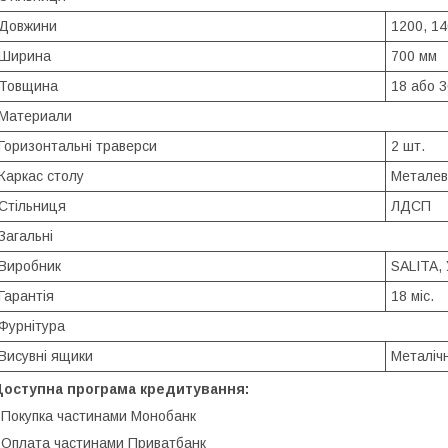
Довжини
1200, 1
Ширина
700 мм
Товщина
18 або 
Материали
Горизонтальні траверси
2 шт.
Каркас столу
Металеви
Стільниця
ЛДСП
Загальні
Виробник
SALITA, 
Гарантія
18 міс.
Фурнітура
Висувні ящики
Металічн
Доступна програма кредитування:
 Покупка частинами Монобанк
 Оплата частинами Приватбанк