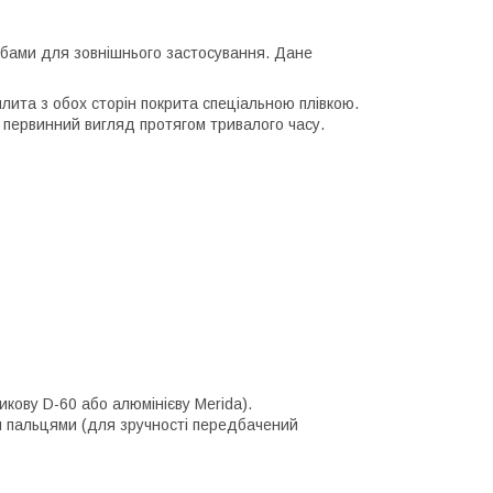
бами для зовнішнього застосування. Дане
ита з обох сторін покрита спеціальною плівкою.
є первинний вигляд протягом тривалого часу.
икову D-60 або алюмінієву Merida).
м пальцями (для зручності передбачений