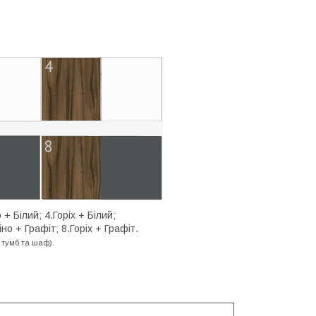
+ Білий; 4.Горіх + Білий;
о + Графіт; 8.Горіх + Графіт.
 тумб та шаф).