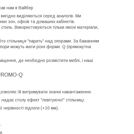
сав нам в Вайбер
™ вигідно виділяються серед аналогів. Ми
х зон, офісів та домашніх кабінетів.
 стиль. Використовуються тільки якісні матеріали,
ебто стільниця "парить" над опорами. За бажанням
пори можуть мати різні форми: Q (прямокутна
іщення, де необхідно розмістити меблі, і наші
PROMO-Q
озволяє їй витримувати значні навантаження.
 надає столу ефект "левітуючої" стільниці.
 нерівності підлоги (+10 мм).
.
м.