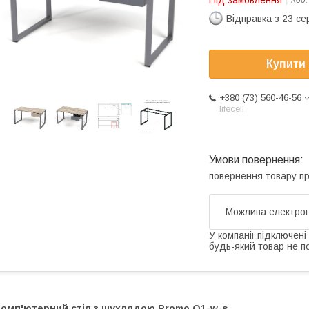
Під замовлення
Код
Відправка з 23 се
Купити
+380 (73) 560-46-56
lifecell
повернення товару п
У компанії підключені
будь-який товар не п
Комп'ютерний стіл з шухлядою Promo Q1-w-s