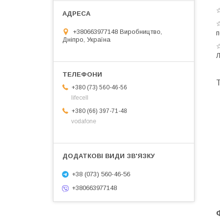
☆
☆
+380663977148 Виробництво,
п
Дніпро, Україна
☆
Л
Т
+380 (73) 560-46-56
lifecell
+380 (66) 397-71-48
vodafone
+38 (073) 560-46-56
+380663977148