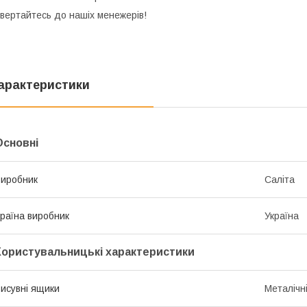
вертайтесь до нашіх менежерів!
арактеристики
Основні
иробник
Саліта
раїна виробник
Україна
Користувальницькі характеристики
исувні ящики
Металічн