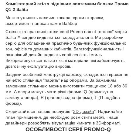
Комп'ютерний стіл з підвісним системним блоком Промо
Q1-2 Salita
Можно уточнить наличие товара, сроки отправки,
ассортимент написав нам в Вайбер
Стильні та практичні столи серії Promo нашої торгової марки
Salita™ вигідно виділяються серед аналогів. Ми розробили
серію для обладнання практично будь-яких функціональних
зон, офісів та домашніх кабінетів. Багатофункціональність і
лаконічний дизайн надають серії легкість і стиль.
Використовуються тільки якісні матеріали, які забезпечують
довговічну експлуатацію виробів.
Завдяки особливій конструкції каркасу, складається враження,
начебто стільниця "парить" над опорами. За бажанням
замовника стільницю можна виготовити товщиною 18 або 36
мм. А опори можуть мати різні форми: Q (прямокутна
замкнута опора), R (трапецієвидна форма), Т (П-подібна
форма).
Скористайтеся нашою послугою "
3D-дизайн
". Надсилайте
план приміщення, де необхідно розмістити меблі, і наші
дизайнери розроблять візуалізацію кімнати в 3D-форматі.
ОСОБЛИВОСТІ СЕРІЇ PROMO-Q