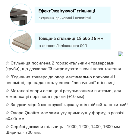
☆ Стільниця посилена 2 горизонтальними траверсами
(труби), що дозволяє їй витримувати значні навантаження.
☆ З'єднання траверс до опор максимально приховані і
непомітні, що надає столу ефект "левітуючої" стільниці.
☆ Металеві опори оснащені регульованими п'ятками, для
компенсації нерівності підлоги (+10 мм).
☆ Завдяки міцній конструкції каркасу стіл стійкий та нехиткий!
☆ Опора Quattro має замкнуту прямокутну форму, в розрізі
50х25 мм.
☆ Серійні довжини стільниць - 1000, 1200, 1400, 1600 мм.
Ширина - 700 мм.