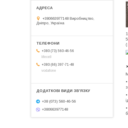
+380663977148 Виробництво,
Дніпро, Україна
1
5
(
+380 (73) 560-46-56
lifecell
+380 (66) 397-71-48
➤
vodafone
М
•
з
•
і
+38 (073) 560-46-56
•
+380663977148
б