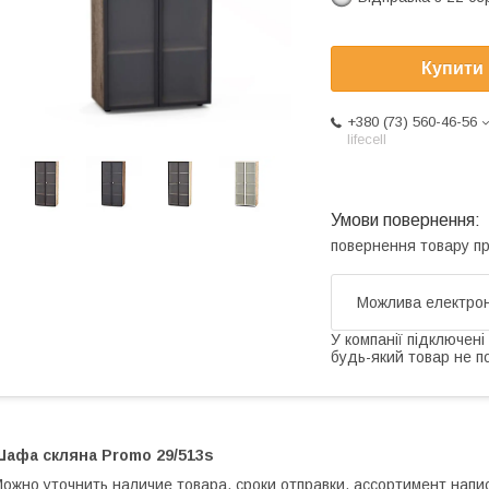
Купити
+380 (73) 560-46-56
lifecell
повернення товару п
У компанії підключені
будь-який товар не п
Шафа скляна Promo 29/513s
ожно уточнить наличие товара, сроки отправки, ассортимент напи