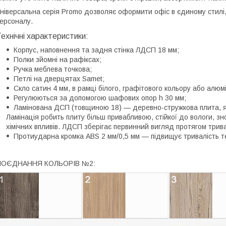
ніверсальна серія Promo дозволяє оформити офіс в єдиному стилі, 
ерсоналу.
ехнічні характеристики:
Корпус, наповнення та задня стінка ЛДСП 18 мм;
Полки зйомні на рафіксах;
Ручка меблева точкова;
Петлі на дверцятах Samet;
Скло сатин 4 мм, в рамці білого, графітового кольору або алюм
Регулюються за допомогою шафових опор h 30 мм;
Ламінована ДСП (товщиною 18) — деревно-стружкова плита, як
Ламінація робить плиту більш привабливою, стійкої до вологи, з
хімічних впливів. ЛДСП зберігає первинний вигляд протягом трива
Протиударна кромка ABS 2 мм/0,5 мм — підвищує тривалість т
ПОЄДНАННЯ КОЛЬОРІВ №2: