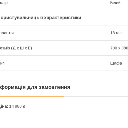
олір
Білий
Користувальницькі характеристики
арантія
18 міс
озмір (Д x Ш x В)
700 x 38
ип
Шафа
нформація для замовлення
іна:
14 980 ₴