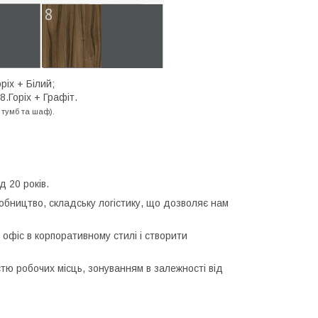
ріх + Білий;
8.Горіх + Графіт.
 тумб та шаф).
д 20 років.
обництво, складську логістику, що дозволяє нам
офіс в корпоративному стилі і створити
істю робочих місць, зонуванням в залежності від