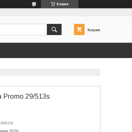
Кошик
Кошик
 Promo 29/513s
:
29/513s
рпня 2026