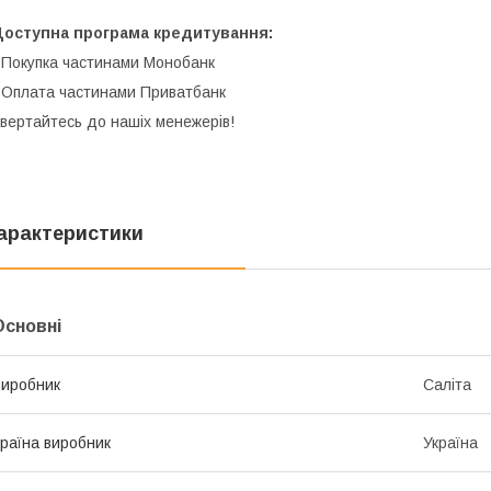
Доступна програма кредитування:
 Покупка частинами Монобанк
 Оплата частинами Приватбанк
вертайтесь до нашіх менежерів!
арактеристики
Основні
иробник
Саліта
раїна виробник
Україна