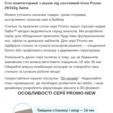
Стіл комп'ютерний з нішею під системний блок Promo
29/102g Salita
Можно уточнить наличие товара, сроки отправки,
ассортимент написав нам в Вайбер
Стильні та практичні столи серії Promo нашої торгової марки
Salita™ вигідно виділяються серед аналогів. Ми розробили
серію для обладнання практично будь-яких функціональних
зон, офісів та домашніх кабінетів. Для серії Promo ми
підібрали стильні та сучасні кольорові рішення — поєднання
білого або графітового кольору з деревними структурами.
Унікальність даної серії полягає в тому, що за бажанням
замовника стіл можна виготовити товщиною 18 або 36 мм.
Обирайте власну комбінацію кольорів та створюйте своє
стильне та сучасне робоче місце!
Скористайтеся нашою послугою "
3D-дизайн
". Надсилайте
план приміщення, де необхідно розмістити всі меблі, і наші
дизайнери розроблять візуалізацію кімнати в 3D-форматі.
ОСОБЛИВОСТІ СЕРІЇ PROMO-NEW