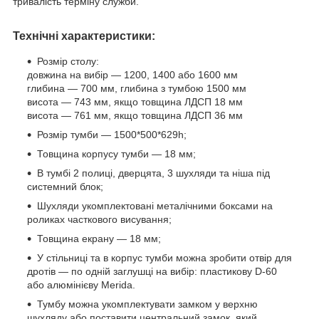
тривалість терміну служби.
Технічні характеристики:
Розмір столу:
довжина на вибір — 1200, 1400 або 1600 мм
глибина — 700 мм, глибина з тумбою 1500 мм
висота — 743 мм, якщо товщина ЛДСП 18 мм
висота — 761 мм, якщо товщина ЛДСП 36 мм
Розмір тумби — 1500*500*629h;
Товщина корпусу тумби — 18 мм;
В тумбі 2 полиці, дверцята, 3 шухляди та ніша під
системний блок;
Шухляди укомплектовані металічними боксами на
роликах часткового висування;
Товщина екрану — 18 мм;
У стільниці та в корпус тумби можна зробити отвір для
дротів — по одній заглушці на вибір: пластикову D-60
або алюмінієву Merida.
Тумбу можна укомплектувати замком у верхню
шухляду або поставити центральний замок, який