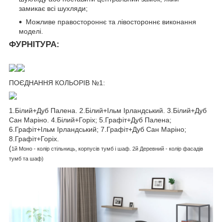
замикає всі шухляди;
Можливе правостороннє та лівостороннє виконання
моделі.
ФУРНІТУРА:
ПОЄДНАННЯ КОЛЬОРІВ №1:
1.Білий+Дуб Палена. 2.Білий+Ільм Ірландський. 3.Білий+Дуб
Сан Маріно. 4.Білий+Горіх; 5.Графіт+Дуб Палена;
6.Графіт+Ільм Ірландський; 7.Графіт+Дуб Сан Маріно;
8.Графіт+Горіх.
(
1й Моно - колір стільниць, корпусів тумб і шаф. 2й Деревний - колір фасадів
тумб та шаф)