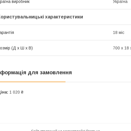
раїна виробник
Україна
Користувальницькі характеристики
арантія
18 міс
озмір (Д x Ш x В)
700 x 18 
нформація для замовлення
іна:
1 020 ₴