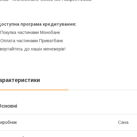
Доступна програма кредитування:
 Покупка частинами Монобанк
 Оплата частинами Приватбанк
вертайтесь до нашіх менежерів!
арактеристики
Основні
иробник
Сана