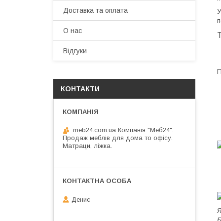
Доставка та оплата
У
п
О нас
Т
Відгуки
П
КОНТАКТИ
meb24.com.ua Компанія "Меб24".
Продаж меблів для дома то офісу.
Матраци, ліжка.
Денис
Я
Б