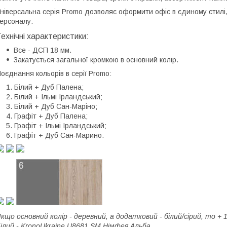
ніверсальна серія Promo дозволяє оформити офіс в єдиному стилі, 
ерсоналу.
ехнічні характеристики:
Все - ДСП 18 мм.
Закатується загальної кромкою в основний колір.
оєднання кольорів в серії Promo:
Білий + Дуб Палена;
Білий + Ільмі Ірландський;
Білий + Дуб Сан-Маріно;
Графіт + Дуб Палена;
Графіт + Ільмі Ірландський;
Графіт + Дуб Сан-Марино.
кщо основний колір - деревний, а додатковий - білий/сірий, то +
ілий - KronoUkraine U8681 SM Німфея Альба.