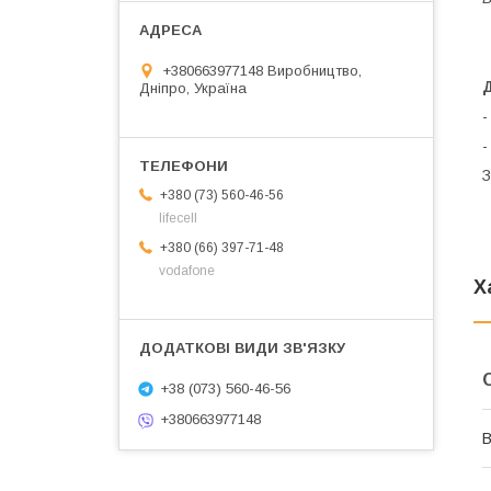
+380663977148 Виробництво,
Дніпро, Україна
-
-
З
+380 (73) 560-46-56
lifecell
+380 (66) 397-71-48
vodafone
Х
+38 (073) 560-46-56
+380663977148
В