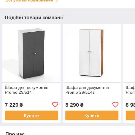
Всі умови повернення
Подібні товари компанії
Шафа для документів
Шафа для документів
Шафа
Promo 29/514
Promo 29/514s
Prom
7 220
8 290
8 9
₴
₴
Купити
Купити
Про нас