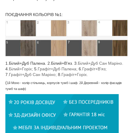
ПОЄДНАННЯ КОЛЬОРІВ №1:
1.Білий+Дуб Палена. 2.Білий+В'яз
.
3
.Білий+Дуб Сан Маріно.
4
.Білий+Горіх;
5
.Графіт+Дуб Палена;
6
.Графіт+В'яз
;
7
.Графіт+Дуб Сан Маріно;
8
.Графіт+Горіх.
(
1й Моно - колір стільниць, корпусів тумб і шаф. 2й Деревний - колір фасадів
тумб та шаф)