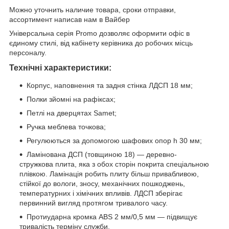
Можно уточнить наличие товара, сроки отправки,
ассортимент написав нам в Вайбер
Універсальна серія Promo дозволяє оформити офіс в
єдиному стилі, від кабінету керівника до робочих місць
персоналу.
Технічні характеристики:
Корпус, наповнення та задня стінка ЛДСП 18 мм;
Полки зйомні на рафіксах;
Петлі на дверцятах Samet;
Ручка меблева точкова;
Регулюються за допомогою шафових опор h 30 мм;
Ламінована ДСП (товщиною 18) — деревно-
стружкова плита, яка з обох сторін покрита спеціальною
плівкою. Ламінація робить плиту більш привабливою,
стійкої до вологи, зносу, механічних пошкоджень,
температурних і хімічних впливів. ЛДСП зберігає
первинний вигляд протягом тривалого часу.
Протиударна кромка ABS 2 мм/0,5 мм — підвищує
тривалість терміну служби.