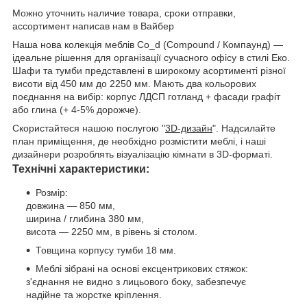
Можно уточнить наличие товара, сроки отправки,
ассортимент написав нам в Вайбер
Наша нова колекція меблів Co_d (Compound / Компаунд) —
ідеальне рішення для організації сучасного офісу в стилі Еко.
Шафи та тумби представлені в широкому асортименті різної
висоти від 450 мм до 2250 мм. Мають два кольорових
поєднання на вибір: корпус ЛДСП готланд + фасади графіт
або глина (+ 4-5% дорожче).
Скористайтеся нашою послугою "
3D-дизайн
". Надсилайте
план приміщення, де необхідно розмістити меблі, і наші
дизайнери розроблять візуалізацію кімнати в 3D-форматі.
Технічні характеристики:
Розмір:
довжина — 850 мм,
ширина / глибина 380 мм,
висота — 2250 мм, в рівень зі столом.
Товщина корпусу тумби 18 мм.
Меблі зібрані на основі ексцентрикових стяжок:
з'єднання не видно з лицьового боку, забезпечує
надійне та жорстке кріплення.