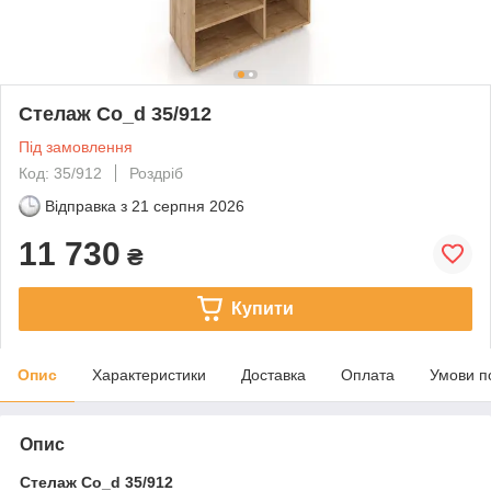
Стелаж Co_d 35/912
Під замовлення
Код: 35/912
Роздріб
Відправка з
21 серпня 2026
11 730
₴
Купити
Опис
Характеристики
Доставка
Оплата
Умови п
Опис
Стелаж Co_d 35/912