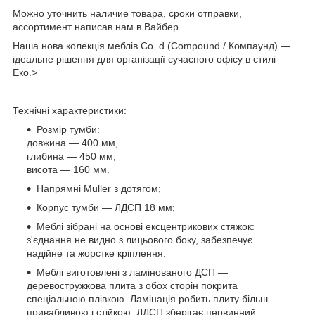
Можно уточнить наличие товара, сроки отправки,
ассортимент написав нам в Вайбер
Наша нова колекція меблів Co_d (Compound / Компаунд) —
ідеальне рішення для організації сучасного офісу в стилі
Еко.>
Технічні характеристики:
Розмір тумби:
довжина — 400 мм,
глибина — 450 мм,
висота — 160 мм.
Напрямні Muller з дотягом;
Корпус тумби — ЛДСП 18 мм;
Меблі зібрані на основі ексцентрикових стяжок:
з'єднання не видно з лицьового боку, забезпечує
надійне та жорстке кріплення.
Меблі виготовлені з ламінованого ДСП —
деревостружкова плита з обох сторін покрита
спеціальною плівкою. Ламінація робить плиту більш
привабливою і стійкою. ЛДСП зберігає первинний