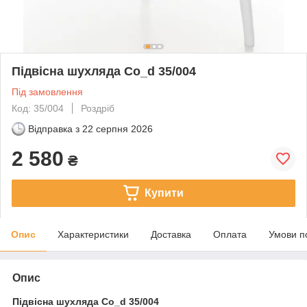
Підвісна шухляда Co_d 35/004
Під замовлення
Код: 35/004
Роздріб
Відправка з
22 серпня 2026
2 580
₴
Купити
Опис
Характеристики
Доставка
Оплата
Умови п
Опис
Підвісна шухляда Co_d 35/004