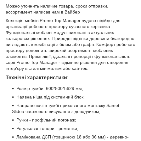
Можно уточнить наличие товара, сроки отправки,
ассортимент написав нам в Вайбер
Колекція меблів Promo Top Manager чудово підійде для
організації робочого простору сучасного керівника.
Функціональні меблеві модулі виконані в актуальних
кольорових рішеннях. Природні відтінки деревини благородно
виглядають в комбінації з білим або графіт. Комфорт робочого
простору доповнить широкий асортимент меблевих
елементів. Прямі лінії, ідеальні пропорції і функціональність
серії Promo Top Manager - відмінне рішення для створення
інтер'єру в стилі мінімалізм або хай-тек.
Технічні характеристики:
Розмір тумби: 600*800*h629 мм;
Наявна ніша під системний блок;
Направляючі в тумбі прихованого монтажу Samet
Slidea часткового висування з доводчиком;
Ручки - профільний погонаж;
Регульовані опори - ромашки;
Ламінована ДСП (товщиною 18 або 36 мм) - деревно-