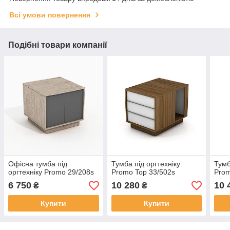
Всі умови повернення
Подібні товари компанії
Офісна тумба під
Тумба під оргтехніку
Тумб
оргтехніку Promo 29/208s
Promo Top 33/502s
Prom
6 750
10 280
10 
₴
₴
Купити
Купити