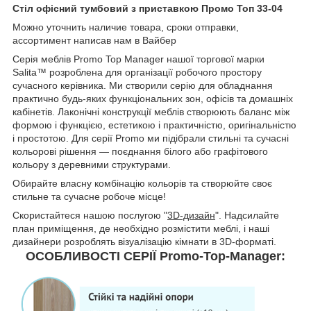
Стіл офісний тумбовий з приставкою Промо Топ 33-04
Можно уточнить наличие товара, сроки отправки,
ассортимент написав нам в Вайбер
Серія меблів Promo Top Manager нашої торгової марки
Salita™ розроблена для організації робочого простору
сучасного керівника. Ми створили серію для обладнання
практично будь-яких функціональних зон, офісів та домашніх
кабінетів. Лаконічні конструкції меблів створюють баланс між
формою і функцією, естетикою і практичністю, оригінальністю
і простотою. Для серії Promo ми підібрали стильні та сучасні
кольорові рішення — поєднання білого або графітового
кольору з деревними структурами.
Обирайте власну комбінацію кольорів та створюйте своє
стильне та сучасне робоче місце!
Скористайтеся нашою послугою "
3D-дизайн
". Надсилайте
план приміщення, де необхідно розмістити меблі, і наші
дизайнери розроблять візуалізацію кімнати в 3D-форматі.
ОСОБЛИВОСТІ СЕРІЇ Promo-Top-Manager: