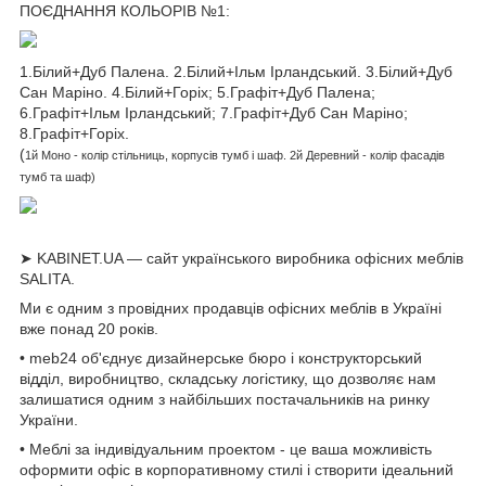
ПОЄДНАННЯ КОЛЬОРІВ №1:
1.Білий+Дуб Палена. 2.Білий+Ільм Ірландський. 3.Білий+Дуб
Сан Маріно. 4.Білий+Горіх; 5.Графіт+Дуб Палена;
6.Графіт+Ільм Ірландський; 7.Графіт+Дуб Сан Маріно;
8.Графіт+Горіх.
(
1й Моно - колір стільниць, корпусів тумб і шаф. 2й Деревний - колір фасадів
тумб та шаф)
➤ KABINET.UA — сайт українського виробника офісних меблів
SALITA.
Ми є одним з провідних продавців офісних меблів в Україні
вже понад 20 років.
• meb24 об'єднує дизайнерське бюро і конструкторський
відділ, виробництво, складську логістику, що дозволяє нам
залишатися одним з найбільших постачальників на ринку
України.
• Меблі за індивідуальним проектом - це ваша можливість
оформити офіс в корпоративному стилі і створити ідеальний