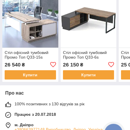
Стіл офісний тумбовий
Стіл офісний тумбовий
Стіл
Промо Топ Q33-15s
Промо Топ Q33-6s
Пром
26 540
26 150
25 
₴
₴
Купити
Купити
Про нас
100% позитивних з 130 відгуків за рік
Працює з 20.07.2018
м. Дніпро
+380663977148 Виробництво, Дніпро, Україна