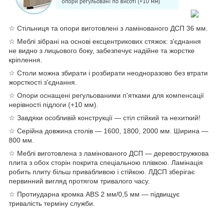
☆ Стільниця та опори виготовлені з ламінованого ДСП 36 мм.
☆ Меблі зібрані на основі ексцентрикових стяжок: з'єднання
не видно з лицьового боку, забезпечує надійне та жорстке
кріплення.
☆ Столи можна збирати і розбирати неодноразово без втрати
жорсткості з'єднання.
☆ Опори оснащені регульованими п'ятками для компенсації
нерівності підлоги (+10 мм).
☆ Завдяки особливій конструкції — стіл стійкий та нехиткий!
☆ Серійна довжина столів — 1600, 1800, 2000 мм. Ширина —
800 мм.
☆ Меблі виготовлена з ламінованого ДСП — деревостружкова
плита з обох сторін покрита спеціальною плівкою. Ламінація
робить плиту більш привабливою і стійкою. ЛДСП зберігає
первинний вигляд протягом тривалого часу.
☆ Протиударна кромка ABS 2 мм/0,5 мм — підвищує
тривалість терміну служби.