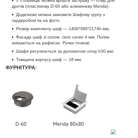
У стільницю можна врізати заглушку — отвір для
дротів (пластикову D-60 або алюмінієву Merida).
Додатково можна замовити Шафову групу з
гардеробом як на фото.
Розмір комплекту шаф — 1400*380*2174h мм;
Фасади шаф зі склом: скло сатин 4 мм. Полки
знімаються на рафіксах. Ручки точкові;
Шафи регулюються за допомогою опор h30 мм;
Товщина корпусу шаф — 18 мм.
ФУРНІТУРА: