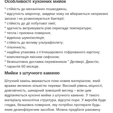
Особливості кухонних мийок
* стійкість до механічних пошкоджень;
* відсутність мікропор, завдяки чому не вбираються неприємні
запахи і не розмножуються бактерії;
* стійкість до дії побутової хімії;
* здатність витримувати різкі перепади температури;
* тепла і приємна поверхня;
* відмінна шумоізоляція;
* стійкість до впливу ультрафіолету;
* гігієнічність;
* надійна упаковка з п'ятишарового гофрованого картону;
* комплектація якісним сифоном;
* безкоштовна доставка перевізником " Делівері, Джастін;
* гарантія 60 місяців.
Мийки з штучного каменю
Штучний камінь вважається поки новим матеріалом, який
вражає великою кількістю переваг. Високий рівень міцності,
довговічність, шикарний зовнішній вигляд – всім цим
відрізняються кухонні мийки з штучного каменю. У такого
матеріалу монолітна структура, відсутні пори. У виробів буде
гладка, безшовна поверхня, яку потрібно протирати будь-
яким дезинфікуючим засобом. Можна придбати раковину