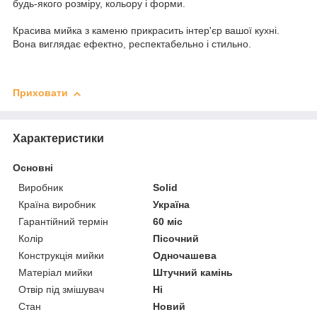
будь-якого розміру, кольору і форми.
Красива мийка з каменю прикрасить інтер'єр вашої кухні.
Вона виглядає ефектно, респектабельно і стильно.
Приховати
Характеристики
Основні
Виробник
Solid
Країна виробник
Україна
Гарантійний термін
60 міс
Колір
Пісочний
Конструкція мийки
Одночашева
Матеріал мийки
Штучний камінь
Отвір під змішувач
Ні
Стан
Новий