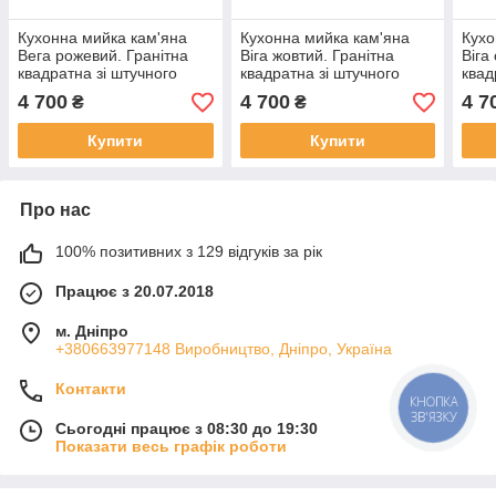
Кухонна мийка кам'яна
Кухонна мийка кам'яна
Кухо
Вега рожевий. Гранітна
Віга жовтий. Гранітна
Віга
квадратна зі штучного
квадратна зі штучного
квад
каменю раковина на
каменю раковина на
каме
4 700
4 700
4 7
₴
₴
кухню
кухню
кух
Купити
Купити
Про нас
100% позитивних з 129 відгуків за рік
Працює з 20.07.2018
м. Дніпро
+380663977148 Виробництво, Дніпро, Україна
Контакти
КНОПКА
ЗВ'ЯЗКУ
Сьогодні працює з 08:30 до 19:30
Показати весь графік роботи