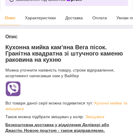
Опис
Характеристики
Доставка
Оплата
Умови п
Опис
Кухонна мийка кам'яна Вега пісок.
Гранітна квадратна зі штучного каменю
раковина на кухню
Можна уточнити наявність товару, строки відправлення,
асортимент написавши нам у Вайбер
Всі товари даної серії можна подивитися тут:
Кухонні мийки та
змішувачі
Також можна підібрати змішувач у колір:
Змішувачі
Безкоштовна доставка у відділення Делівері або
Джастін. Новою поштою - також відправляємо.