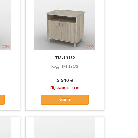
ТМ-131/2
ТМ-131/2
5 540 ₴
Під замовлення
Купити