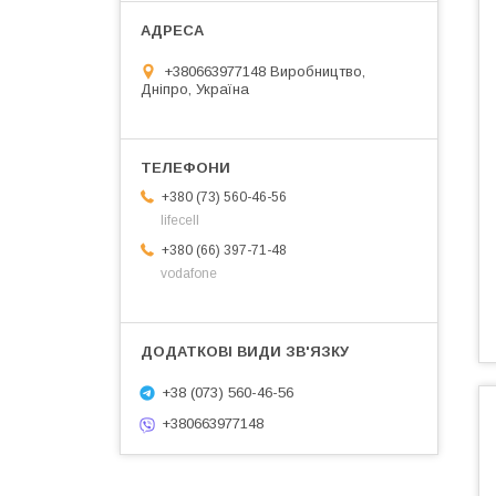
+380663977148 Виробництво,
Дніпро, Україна
+380 (73) 560-46-56
lifecell
+380 (66) 397-71-48
vodafone
+38 (073) 560-46-56
+380663977148