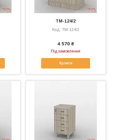
ТМ-124/2
ТМ-124/2
4 570 ₴
Під замовлення
Купити