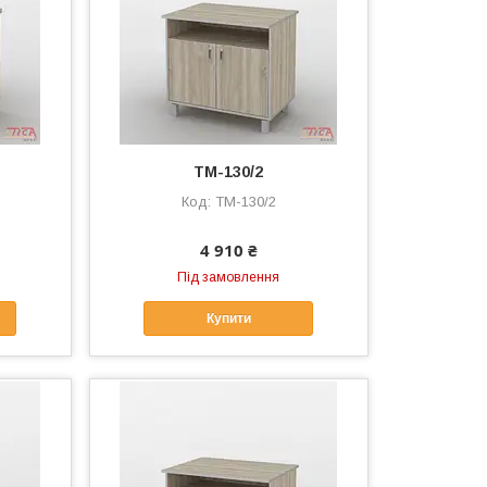
ТМ-130/2
ТМ-130/2
4 910 ₴
Під замовлення
Купити