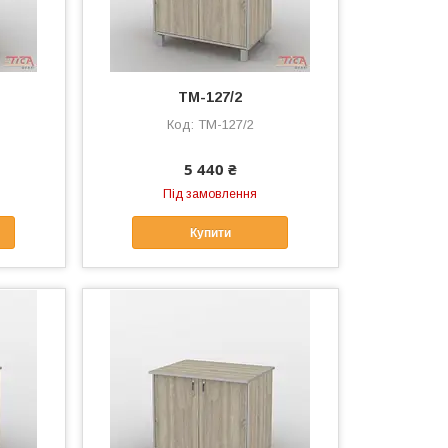
ТМ-127/2
ТМ-127/2
5 440 ₴
Під замовлення
Купити