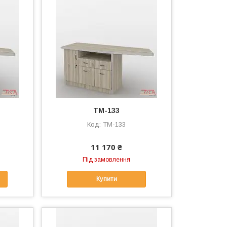
ТМ-133
ТМ-133
11 170 ₴
Під замовлення
Купити