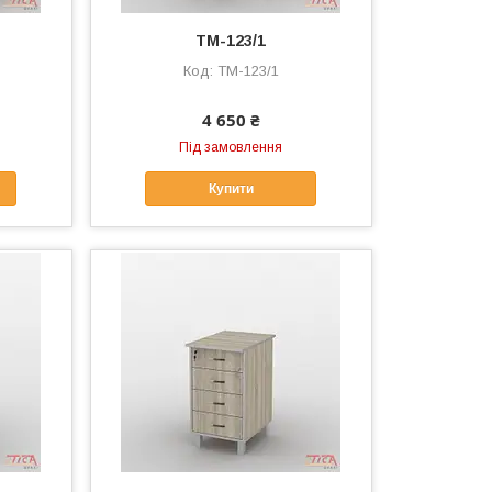
ТМ-123/1
ТМ-123/1
4 650 ₴
Під замовлення
Купити