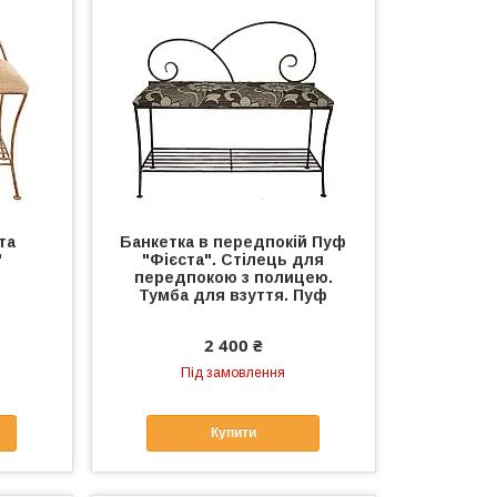
та
Банкетка в передпокій Пуф
"
"Фієста". Стілець для
передпокою з полицею.
Тумба для взуття. Пуф
2 400 ₴
Під замовлення
Купити