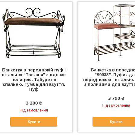
Банкетка в передпокій пуф і
Банкетка в передпо
вітальню "Тоскана" з однією
"99033". Пуфик д
полицею. Табурет в
передпокою і вітальні.
спальню. Тумба для взуття.
з полицями для взутт
Пуф
3 790 ₴
3 200 ₴
Під замовлення
Під замовлення
Купити
Купити