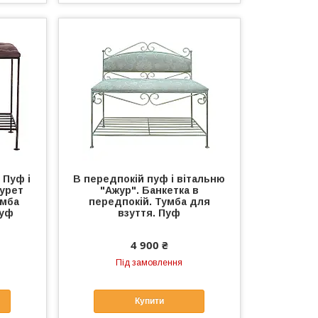
 Пуф і
В передпокій пуф і вітальню
бурет
"Ажур". Банкетка в
умба
передпокій. Тумба для
Пуф
взуття. Пуф
4 900 ₴
Під замовлення
Купити