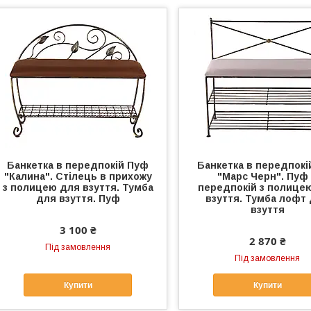
Банкетка в передпокій Пуф
Банкетка в передпокі
"Калина". Стілець в прихожу
"Марс Черн". Пуф
з полицею для взуття. Тумба
передпокій з полице
для взуття. Пуф
взуття. Тумба лофт
взуття
3 100 ₴
2 870 ₴
Під замовлення
Під замовлення
Купити
Купити