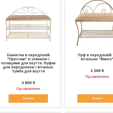
Банкетка в передпокій
Пуф в передпокій 
"Престиж" зі спинкою і
вітальню "Манго
полицями для взуття. Пуфик
для передпокою і вітальні.
2 300 ₴
Тумба для взуття
Під замовлення
3 800 ₴
Під замовлення
Купити
Купити