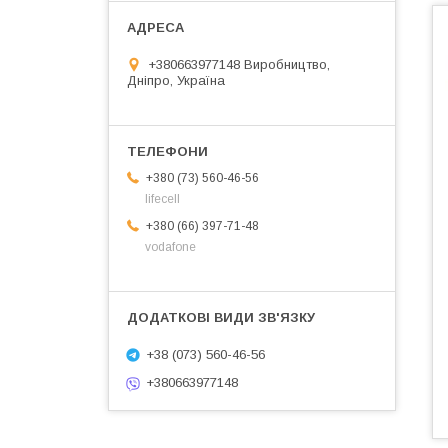
+380663977148 Виробництво,
Дніпро, Україна
+380 (73) 560-46-56
lifecell
+380 (66) 397-71-48
vodafone
+38 (073) 560-46-56
+380663977148