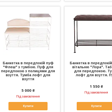
Банкетка в передпокій пуф
Банкетка в передпокій
"Флеш" з тумбою. Пуф для
вітальню "Лора". Та
передпокою з полицями для
для передпокою. Т
взуття. Тумба лофт для
лофт для взуття. 
взуття
1 550 ₴
5 000 ₴
Під замовлення
Під замовлення
Купити
Купити