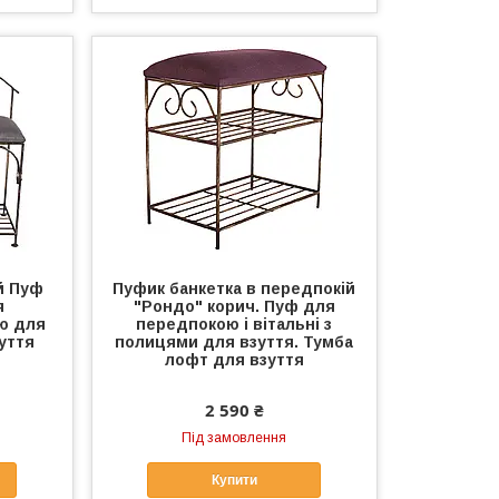
й Пуф
Пуфик банкетка в передпокій
я
"Рондо" корич. Пуф для
ю для
передпокою і вітальні з
зуття
полицями для взуття. Тумба
лофт для взуття
2 590 ₴
Під замовлення
Купити