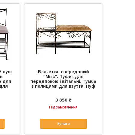
й пуф
Банкетка в передпокій
 в
"Мікс". Пуфик для
ю для
передпокою і вітальні. Тумба
 для
з полицями для взуття. Пуф
3 850 ₴
Під замовлення
Купити