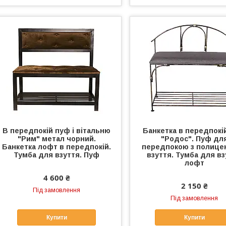
В передпокій пуф і вітальню
Банкетка в передпокі
"Рим" метал чорний.
"Родос". Пуф дл
Банкетка лофт в передпокій.
передпокою з полице
Тумба для взуття. Пуф
взуття. Тумба для в
лофт
4 600 ₴
2 150 ₴
Під замовлення
Під замовлення
Купити
Купити