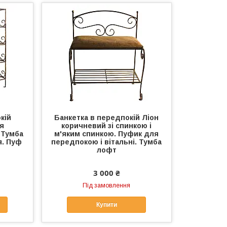
кій
Банкетка в передпокій Ліон
ля
коричневий зі спинкою і
 Тумба
м'яким спинкою. Пуфик для
я. Пуф
передпокою і вітальні. Тумба
лофт
3 000 ₴
Під замовлення
Купити