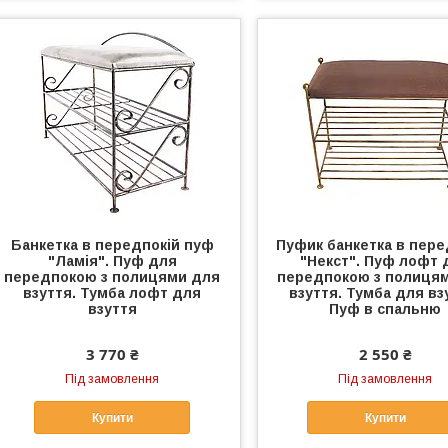
Банкетка в передпокій пуф
Пуфик банкетка в пере
"Ламія". Пуф для
"Некст". Пуф лофт 
передпокою з полицями для
передпокою з полиця
взуття. Тумба лофт для
взуття. Тумба для вз
взуття
Пуф в спальню
3 770 ₴
2 550 ₴
Під замовлення
Під замовлення
Купити
Купити