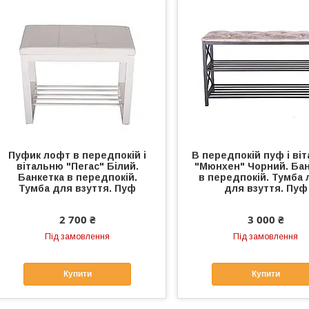
Пуфик лофт в передпокій і
В передпокій пуф і ві
вітальню "Пегас" Білий.
"Мюнхен" Чорний. Бан
Банкетка в передпокій.
в передпокій. Тумба
Тумба для взуття. Пуф
для взуття. Пуф
2 700 ₴
3 000 ₴
Під замовлення
Під замовлення
Купити
Купити