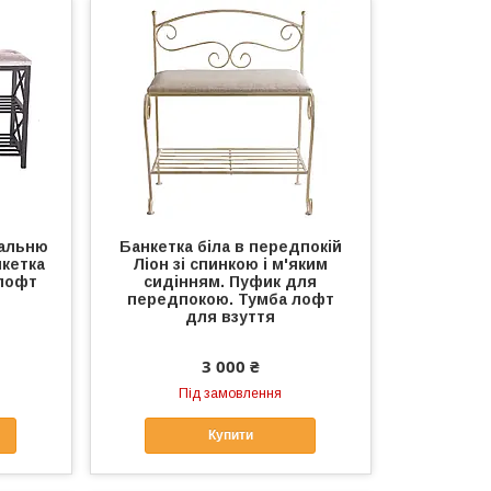
тальню
Банкетка біла в передпокій
кетка
Ліон зі спинкою і м'яким
 лофт
сидінням. Пуфик для
передпокою. Тумба лофт
для взуття
3 000 ₴
Під замовлення
Купити