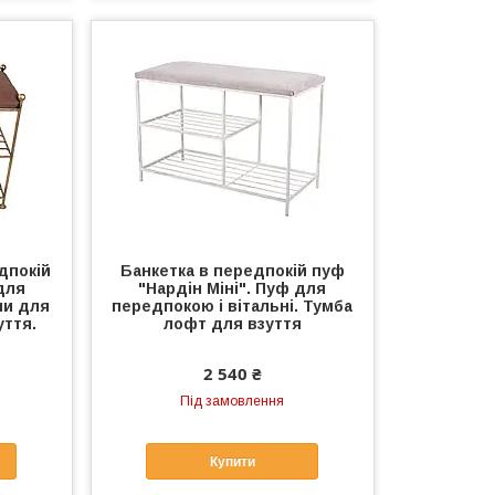
дпокій
Банкетка в передпокій пуф
для
"Нардін Міні". Пуф для
ми для
передпокою і вітальні. Тумба
уття.
лофт для взуття
2 540 ₴
Під замовлення
Купити