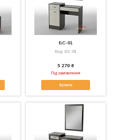
БС-01
БС-01
5 270 ₴
Під замовлення
Купити