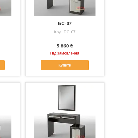
БС-07
БС-07
5 860 ₴
Під замовлення
Купити