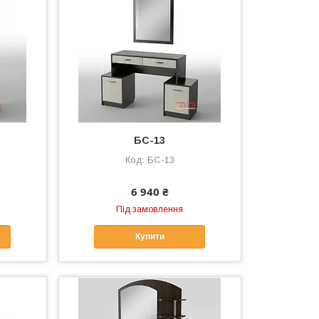
БС-13
БС-13
6 940 ₴
Під замовлення
Купити