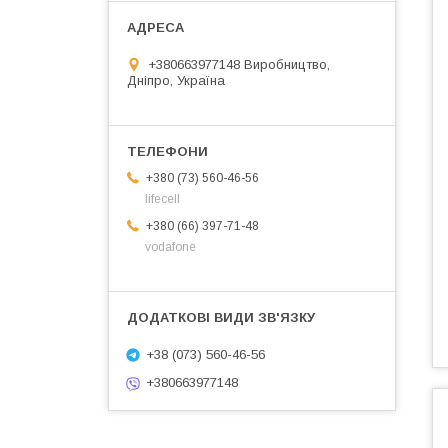
+380663977148 Виробництво,
Дніпро, Україна
+380 (73) 560-46-56
lifecell
+380 (66) 397-71-48
vodafone
+38 (073) 560-46-56
+380663977148