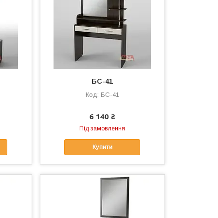
БС-41
БС-41
6 140 ₴
Під замовлення
Купити