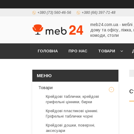
+380 (73) 560-46-56
+380 (66) 397-71-48
meb24.com.ua - меблі
дому та офісу, ліжка,
комоди, столи
ГОЛОВНА
ПРО НАС
ТОВАРИ
Товари
С
Крейдові таблички, крейдові
грифельні цінники, бирки
Крейдові пластикові цінникі.
Гріфельні таблички чорні
Крейдові дошки, поверхні,
аксесуари