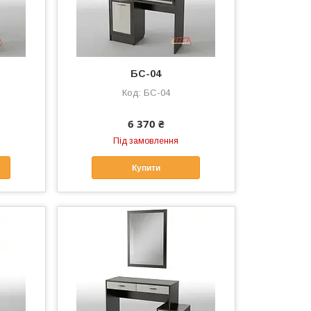
БС-04
БС-04
6 370 ₴
Під замовлення
Купити