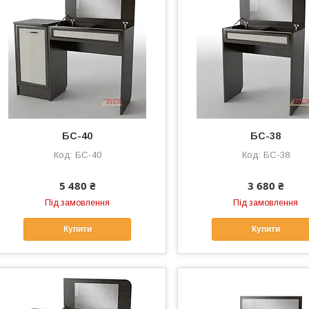
БС-40
БС-38
БС-40
БС-38
5 480 ₴
3 680 ₴
Під замовлення
Під замовлення
Купити
Купити