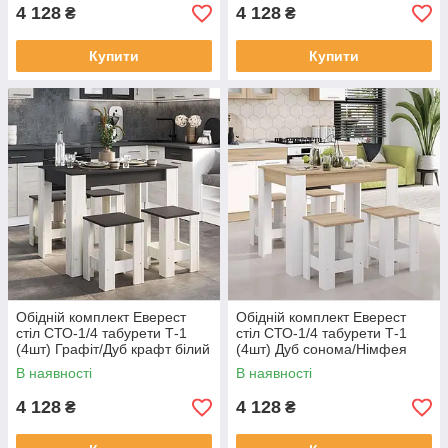
4 128
4 128
₴
₴
Купити
Купити
Обідній комплект Еверест
Обідній комплект Еверест
стіл СТО-1/4 табурети Т-1
стіл СТО-1/4 табурети Т-1
(4шт) Графіт/Дуб крафт білий
(4шт) Дуб сонома/Німфея
(DTM-071149)
Альба (DTM-071148)
В наявності
В наявності
4 128
4 128
₴
₴