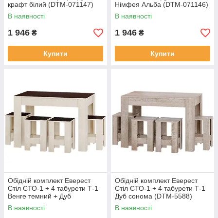
крафт білий (DTM-071147)
Німфея Альба (DTM-071146)
В наявності
В наявності
1 946
1 946
₴
₴
Купити
Купити
Обідній комплект Еверест
Обідній комплект Еверест
Стіл СТО-1 + 4 табурети Т-1
Стіл СТО-1 + 4 табурети Т-1
Венге темний + Дуб
Дуб сонома (DTM-5588)
молочний (DTM-5587)
В наявності
В наявності