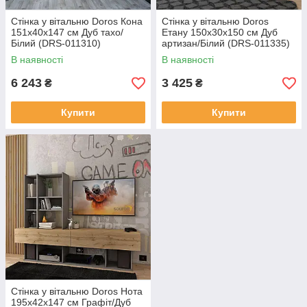
Стінка у вітальню Doros Кона
Стінка у вітальню Doros
151х40х147 см Дуб тахо/
Етану 150х30х150 см Дуб
Білий (DRS-011310)
артизан/Білий (DRS-011335)
В наявності
В наявності
6 243
3 425
₴
₴
Купити
Купити
Стінка у вітальню Doros Нота
195х42х147 см Графіт/Дуб