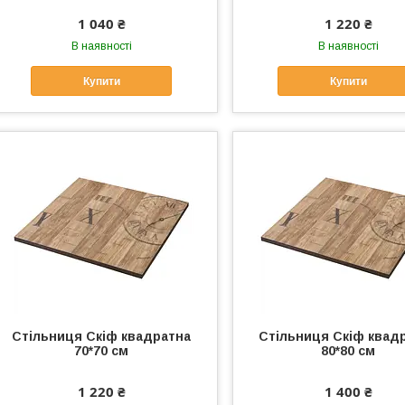
1 040 ₴
1 220 ₴
В наявності
В наявності
Купити
Купити
Стільниця Скіф квадратна
Стільниця Скіф квад
70*70 см
80*80 см
1 220 ₴
1 400 ₴