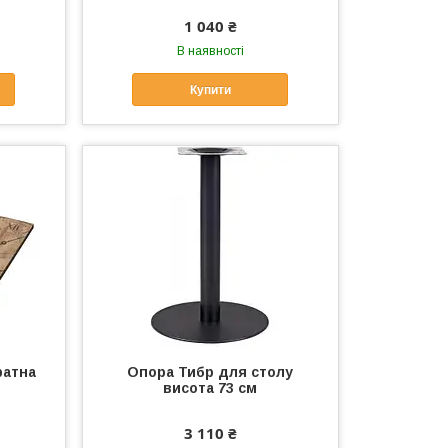
1 040 ₴
В наявності
Купити
ратна
Опора Тибр для столу
висота 73 см
3 110 ₴