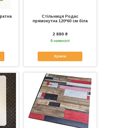
ратна
Стільниця Родас
прямокутна 120*60 см біла
2 880 ₴
В наявності
Купити