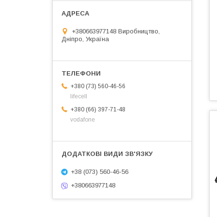
+380663977148 Виробництво,
Дніпро, Україна
+380 (73) 560-46-56
lifecell
+380 (66) 397-71-48
vodafone
+38 (073) 560-46-56
+380663977148