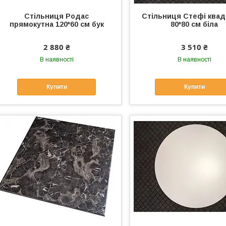
Стільниця Родас
Стільниця Стефі квад
прямокутна 120*60 см бук
80*80 см біла
2 880 ₴
3 510 ₴
В наявності
В наявності
Купити
Купити