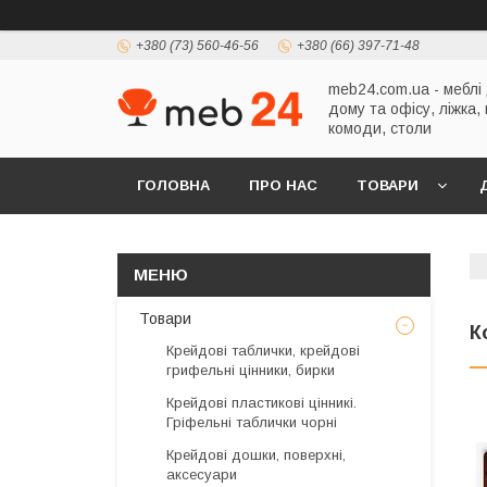
+380 (73) 560-46-56
+380 (66) 397-71-48
meb24.com.ua - меблі
дому та офісу, ліжка,
комоди, столи
ГОЛОВНА
ПРО НАС
ТОВАРИ
Товари
К
Крейдові таблички, крейдові
грифельні цінники, бирки
Крейдові пластикові цінникі.
Гріфельні таблички чорні
Крейдові дошки, поверхні,
аксесуари