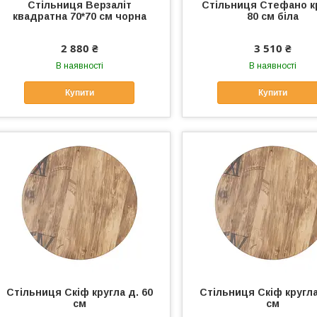
Стільниця Верзаліт
Стільниця Стефано к
квадратна 70*70 см чорна
80 см біла
2 880 ₴
3 510 ₴
В наявності
В наявності
Купити
Купити
Стільниця Скіф кругла д. 60
Стільниця Скіф кругла
см
см