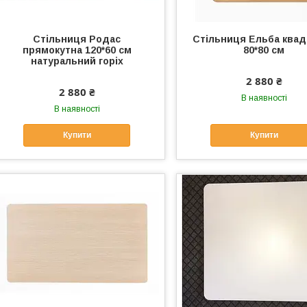
Стільниця Родас
Стiльниця Ельба квад
прямокутна 120*60 см
80*80 см
натуральний горіх
2 880 ₴
2 880 ₴
В наявності
В наявності
Купити
Купити