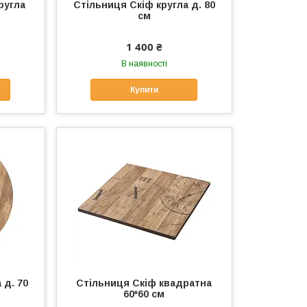
ругла
Стільниця Скіф кругла д. 80
см
1 400 ₴
В наявності
Купити
 д. 70
Стільниця Скіф квадратна
60*60 см