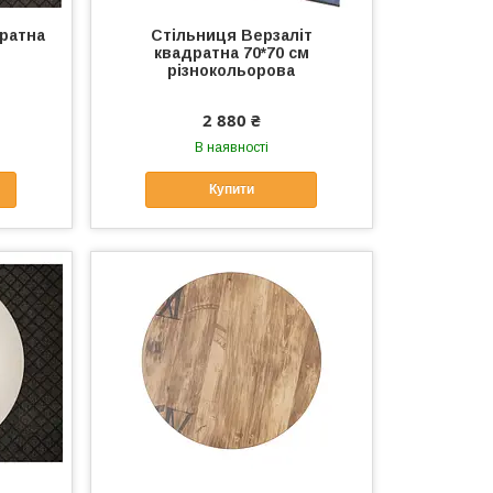
ратна
Стільниця Верзаліт
квадратна 70*70 см
різнокольорова
2 880 ₴
В наявності
Купити