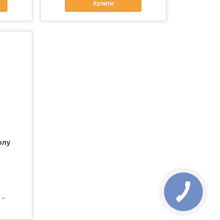
Купити
олу